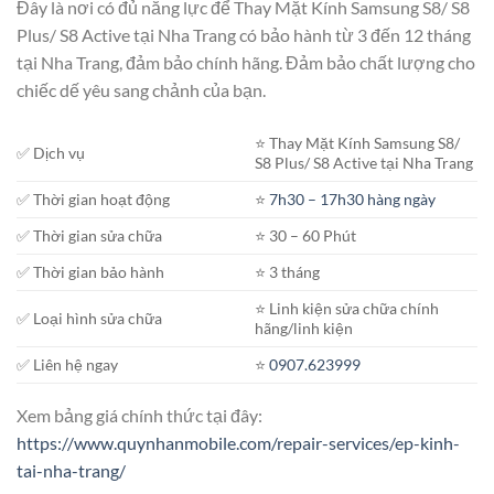
Đây là nơi có đủ năng lực để Thay Mặt Kính Samsung S8/ S8
Plus/ S8 Active tại Nha Trang có bảo hành từ 3 đến 12 tháng
tại Nha Trang, đảm bảo chính hãng. Đảm bảo chất lượng cho
chiếc dế yêu sang chảnh của bạn.
⭐️ Thay Mặt Kính Samsung S8/
✅ Dịch vụ
S8 Plus/ S8 Active tại Nha Trang
✅ Thời gian hoạt động
⭐️
7h30 – 17h30 hàng ngày
✅ Thời gian sửa chữa
⭐️ 30 – 60 Phút
✅ Thời gian bảo hành
⭐️ 3 tháng
⭐️ Linh kiện sửa chữa chính
✅ Loại hình sửa chữa
hãng/linh kiện
✅ Liên hệ ngay
⭐️
0907.623999
Xem bảng giá chính thức tại đây:
https://www.quynhanmobile.com/repair-services/ep-kinh-
tai-nha-trang/