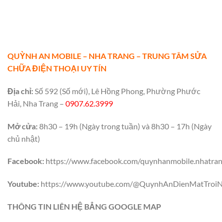
QUỲNH AN MOBILE – NHA TRANG – TRUNG TÂM SỬA
CHỮA ĐIỆN THOẠI UY TÍN
Địa chỉ:
Số 592 (Số mới), Lê Hồng Phong, Phường Phước
Hải, Nha Trang –
0907.62.3999
Mở cửa:
8h30 – 19h (Ngày trong tuần) và 8h30 – 17h (Ngày
chủ nhật)
Facebook:
https://www.facebook.com/quynhanmobile.nhatra
Youtube:
https://www.youtube.com/@QuynhAnDienMatTroiN
THÔNG TIN LIÊN HỆ BẲNG GOOGLE MAP