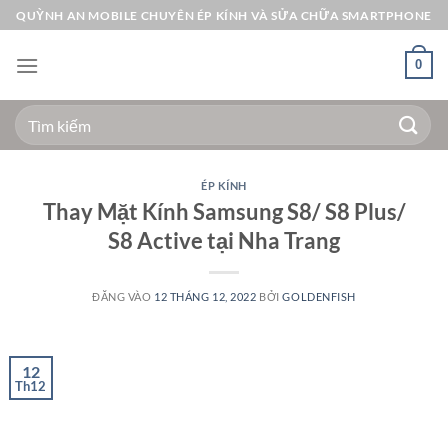
Bỏ
QUỲNH AN MOBILE CHUYÊN ÉP KÍNH VÀ SỬA CHỮA SMARTPHONE
qua
nội
0
dung
Tìm
kiếm:
ÉP KÍNH
Thay Mặt Kính Samsung S8/ S8 Plus/
S8 Active tại Nha Trang
ĐĂNG VÀO
12 THÁNG 12, 2022
BỞI
GOLDENFISH
12
Th12