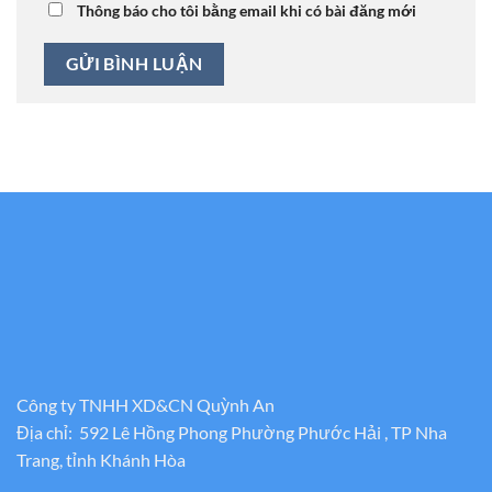
Thông báo cho tôi bằng email khi có bài đăng mới
Công ty TNHH XD&CN Quỳnh An
Địa chỉ: 592 Lê Hồng Phong Phường Phước Hải , TP Nha
Trang, tỉnh Khánh Hòa