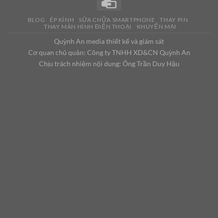
BLOG
ÉP KÍNH
SỬA CHỮA SMARTPHONE
THAY PIN
THAY MÀN HÌNH ĐIỆN THOẠI
KHUYẾN MẠI
Quỳnh An media thiết kế và giám sát
Cơ quan chủ quản: Công ty TNHH XD&CN Quỳnh An
Chịu trách nhiệm nội dung: Ông Trần Duy Hậu