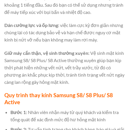
khoảng 1 tiếng đầu. Sau đó bạn có thể sử dụng nhưng tránh
để máy tiếp xúc với bụi bẩn và nhiệt độ cao.
Dán cường lực và ốp lưng:
việc làm cực kỳ đơn giản nhưng
chúng lại có tác dụng bảo vệ và hạn chế được nguy cơ mặt
kính bị nứt vỡ nếu bạn không may làm rơi máy.
Giữ máy cẩn thận, vệ sinh thường xuyên:
Vệ sinh mặt kính
Samsung S8/ S8 Plus/ S8 Active thường xuyên giúp bạn kịp
thời phát hiện những vết nứt, vết trầy xước, từ đó có
phương án khắc phục kịp thời, tránh tình trạng vết nứt ngày
càng lan rộng gây hỏng mặt kính.
Quy trình thay kính Samsung S8/ S8 Plus/ S8
Active
Bước 1:
Nhân viên nhận máy từ quý khách và kiểm tra
tổng quát để xác định mức độ hư hỏng mặt kính
Bước 2:
Tư vấn tình trạng cho khách hàng, báo giá và giải