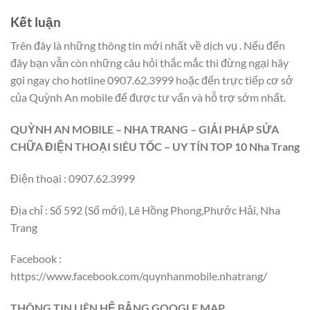
Kết luận
Trên đây là những thông tin mới nhất về dịch vụ
. Nếu đến
đây bạn vẫn còn những câu hỏi thắc mắc thì đừng ngại hãy
gọi ngay cho hotline 0907.62.3999 hoặc đến trực tiếp cơ sở
của Quỳnh An mobile để được tư vấn và hỗ trợ sớm nhất.
QUỲNH AN MOBILE – NHA TRANG – GIẢI PHÁP SỬA
CHỮA ĐIỆN THOẠI SIÊU TỐC – UY TÍN TOP 10 Nha Trang
Điện thoại : 0907.62.3999
Địa chỉ : Số 592 (Số mới), Lê Hồng Phong,Phước Hải, Nha
Trang
Facebook :
https://www.facebook.com/quynhanmobile.nhatrang/
THÔNG TIN LIÊN HỆ BẲNG GOOGLE MAP