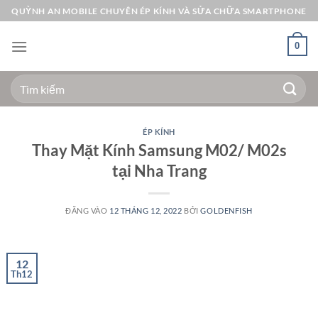
Bỏ
QUỲNH AN MOBILE CHUYÊN ÉP KÍNH VÀ SỬA CHỮA SMARTPHONE
qua
nội
0
dung
Tìm
kiếm:
ÉP KÍNH
Thay Mặt Kính Samsung M02/ M02s
tại Nha Trang
ĐĂNG VÀO
12 THÁNG 12, 2022
BỞI
GOLDENFISH
12
Th12