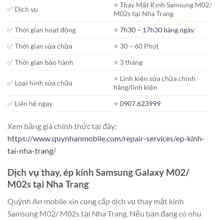
⭐️ Thay Mặt Kính Samsung M02/
✅ Dịch vụ
M02s tại Nha Trang
✅ Thời gian hoạt động
⭐️
7h30 – 17h30 hàng ngày
✅ Thời gian sửa chữa
⭐️ 30 – 60 Phút
✅ Thời gian bảo hành
⭐️ 3 tháng
⭐️ Linh kiện sửa chữa chính
✅ Loại hình sửa chữa
hãng/linh kiện
✅ Liên hệ ngay
⭐️
0907.623999
Xem bảng giá chính thức tại đây:
https://www.quynhanmobile.com/repair-services/ep-kinh-
tai-nha-trang/
Dịch vụ thay, ép kính Samsung Galaxy M02/
M02s tại Nha Trang
Quỳnh An mobile xin cung cấp dịch vụ thay mặt kính
Samsung M02/ M02s tại Nha Trang. Nếu bạn đang có nhu