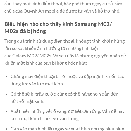
cầu thay mặt kính điện thoại, hãy ghé thăm ngay cơ sở sửa
chữa của Quỳnh An mobile để được tư vấn và hỗ trợ nhé!
Biểu hiện nào cho thấy kính Samsung M02/
M02s đã bị hỏng
Trong quá trình sử dụng điện thoại, không tránh khỏi những
lần xô xát khiến ảnh hưởng tới nhưng linh kiện
của Galaxy M02/ M02s. Và sau đây là những nguyên nhân dễ
khiến mặt kính của bạn bị hỏng hóc nhất:
Chẳng may điện thoại bị rơi hoặc va đập mạnh khiến tác
động lực vào lớp mặt kính.
Có thể sẽ bị trầy xước, cũng có thể nặng hơn dẫn đến
nứt vỡ mặt kính.
Xuất hiện những vệt ố vàng, đơ liệt cảm ứng. Vấn đề này
là do mặt kính bị nứt vỡ vào trong.
Cấn vào màn hình lâu ngày sẽ xuất hiện những hiểu hiện