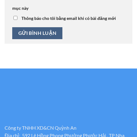
mục này
Thông báo cho tôi bằng email khi có bài đăng mới
Công ty TNHH XD&CN Quỳnh An
Địa chỉ: 592 Lê Hồng Phong Phường Phước Hải , TP Nha