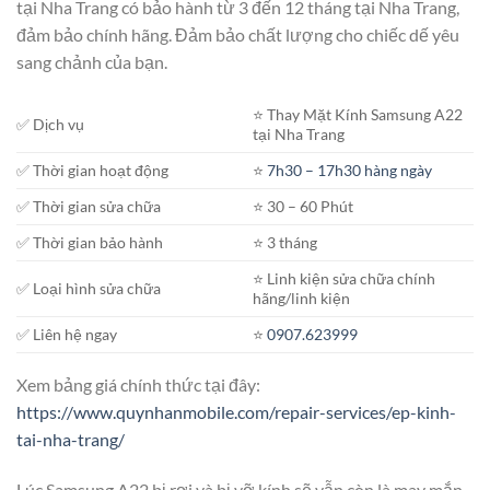
tại Nha Trang có bảo hành từ 3 đến 12 tháng tại Nha Trang,
đảm bảo chính hãng. Đảm bảo chất lượng cho chiếc dế yêu
sang chảnh của bạn.
⭐️ Thay Mặt Kính Samsung A22
✅ Dịch vụ
tại Nha Trang
✅ Thời gian hoạt động
⭐️
7h30 – 17h30 hàng ngày
✅ Thời gian sửa chữa
⭐️ 30 – 60 Phút
✅ Thời gian bảo hành
⭐️ 3 tháng
⭐️ Linh kiện sửa chữa chính
✅ Loại hình sửa chữa
hãng/linh kiện
✅ Liên hệ ngay
⭐️
0907.623999
Xem bảng giá chính thức tại đây:
https://www.quynhanmobile.com/repair-services/ep-kinh-
tai-nha-trang/
Lúc Samsung A22 bị rơi và bị vỡ kính sẽ vẫn còn là may mắn