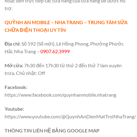
hoặc đến trực tiếp các cửa hàng của cửa hàng để được hỗ
trợ.
QUỲNH AN MOBILE – NHA TRANG – TRUNG TÂM SỬA
CHỮA ĐIỆN THOẠI UY TÍN
Địa chỉ:
Số 592 (Số mới), Lê Hồng Phong, Phường Phước
Hải, Nha Trang –
0907.62.3999
Mở cửa:
7h30 đến 17h30 từ thứ 2 đến thứ 7 làm xuyên
trưa, Chủ nhật: Off
Facebook:
https://www.facebook.com/quynhanmobile.nhatrang
Youtube:
https://www.youtube.com/@QuynhAnDienMatTroiNhaTrang/
THÔNG TIN LIÊN HỆ BẲNG GOOGLE MAP