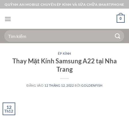
Bỏ
QUỲNH AN MOBILE CHUYÊN ÉP KÍNH VÀ SỬA CHỮA SMARTPHONE
qua
nội
0
dung
Tìm
kiếm:
ÉP KÍNH
Thay Mặt Kính Samsung A22 tại Nha
Trang
ĐĂNG VÀO
12 THÁNG 12, 2022
BỞI
GOLDENFISH
12
Th12