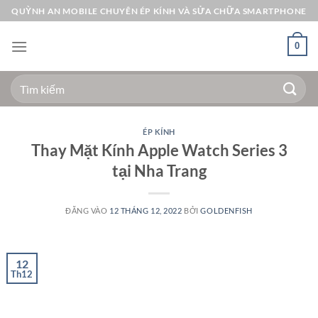
Bỏ
QUỲNH AN MOBILE CHUYÊN ÉP KÍNH VÀ SỬA CHỮA SMARTPHONE
qua
nội
0
dung
Tìm
kiếm:
ÉP KÍNH
Thay Mặt Kính Apple Watch Series 3
tại Nha Trang
ĐĂNG VÀO
12 THÁNG 12, 2022
BỞI
GOLDENFISH
12
Th12