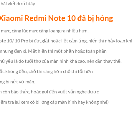
bài viết dưới đây.
Xiaomi Redmi Note 10 đã bị hỏng
 mực, càng lúc mực càng loang ra nhiều hơn.
e 10/ 10 Pro bị đơ, giật hoặc liệt cảm ứng, hiển thị nhảy loạn kh
n nhưng đen xì. Mất hiển thị một phần hoặc toàn phần
hủ yếu là do tuổi thọ của màn hình khá cao, nên cần thay thế.
ắc không đều, chỗ thì sáng hơn chỗ thì tối hơn
ng bị nứt vỡ màn.
n còn báo thức, hoặc gọi đến vuốt vẫn nghe được
ểm tra lại xem có bị lỏng cáp màn hình hay không nhé)