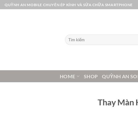
Bỏ
QUỲNH AN MOBILE CHUYÊN ÉP KÍNH VÀ SỬA CHỮA SMARTPHONE
qua
nội
dung
Tìm
kiếm:
HOME
SHOP
QUỲNH AN SO
Thay Màn H