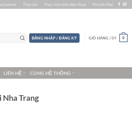
martphone
Thay pin
Thay màn hình điện thoại
Khuyến Mại
0
ĐĂNG NHẬP / ĐĂNG KÝ
GIỎ HÀNG /
0
₫
LIÊN HỆ
CÙNG HỆ THỐNG
i Nha Trang