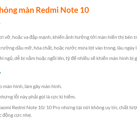
 hỏng màn Redmi Note 10
o
ơi vỡ, hoặc va đập mạnh, khiến ảnh hưởng tới màn hiển thị bên t
rường dầu mỡ, hóa chất, hoặc nước mưa lọt vào trong, lâu ngày là
i ngủ, dễ bị nằm hoặc ngồi lên, tỳ để nhiều sẽ khiến màn hình bị g
o
ào màn hình, làm gãy màn hình.
nhưng lỗi này phải gọi là cực kì hiếm.
aomi Redmi Note 10/ 10 Pro nhưng tại nơi không uy tín, chất lượ
c động cực nhẹ.