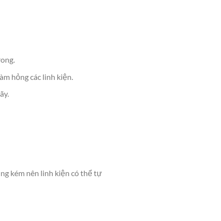
rong.
m hỏng các linh kiện.
ãy.
ng kém nên linh kiện có thể tự