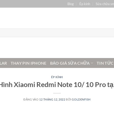
Blog
Ép kính
Sửa chữa s
LAR
THAY PIN IPHONE
BÁO GIÁ SỬA CHỮA
TIN TỨC
ÉP KÍNH
ình Xiaomi Redmi Note 10/ 10 Pro tạ
ĐĂNG VÀO
12 THÁNG 12, 2022
BỞI
GOLDENFISH