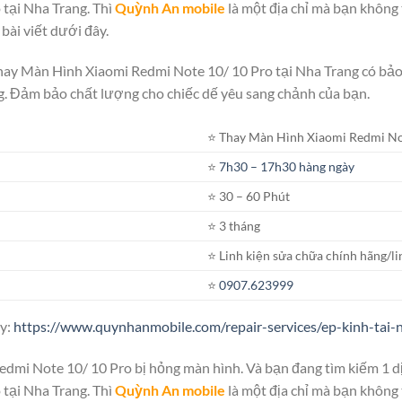
 tại Nha Trang. Thì
Quỳnh An mobile
là một địa chỉ mà bạn không 
bài viết dưới đây.
Thay Màn Hình Xiaomi Redmi Note 10/ 10 Pro tại Nha Trang có bảo
. Đảm bảo chất lượng cho chiếc dế yêu sang chảnh của bạn.
⭐️ Thay Màn Hình Xiaomi Redmi No
⭐️
7h30 – 17h30 hàng ngày
⭐️ 30 – 60 Phút
⭐️ 3 tháng
⭐️ Linh kiện sửa chữa chính hãng/li
⭐️
0907.623999
ây:
https://www.quynhanmobile.com/repair-services/ep-kinh-tai-
dmi Note 10/ 10 Pro bị hỏng màn hình. Và bạn đang tìm kiếm 1 d
 tại Nha Trang. Thì
Quỳnh An mobile
là một địa chỉ mà bạn không 