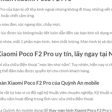
Pro của bạn bị vỡ lớp kính ngoài nhưng không đi thay, những vết
, hoặc chết cảm ứng.
 màu đen, sọc ngang dọc, chảy mực.
lúc được lúc không.hoặc liệt luôn dẫn đến các bạn khó sử dụng m
 bị nhòe, mất 1 phần màn hình, kém chất lượng. Màn hình bị xê dịc
iaomi Poco F2 Pro uy tín, lấy ngay tại
chỉ sửa chữa điện thoại “mọc lên như nấm”. Tuy nhiên, hiện nay vì 
g thể đảm bảo được quyền lợi cho chính khách hàng.
màn Xiaomi Poco F2 Pro của Quỳnh An mobile
 rất tự hào vì có đội ngũ kỹ thuật viên chuyên nghiệp, Kỹ thuật
hiều năm hoạt động trong lĩnh vực sửa chữa điện thoại.
của Quỳnh An mobile dùng để
thay màn hình Xiaomi Poco F2 Pro
lu