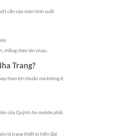
 nứt cấn vào màn hình xuất
áy.
h, chồng chéo lên nhau.
 Nha Trang?
chạy theo lợi nhuận mà không ít
 viên của Quỳnh An mobile phải
ôn là trang thiết bị hiện đại