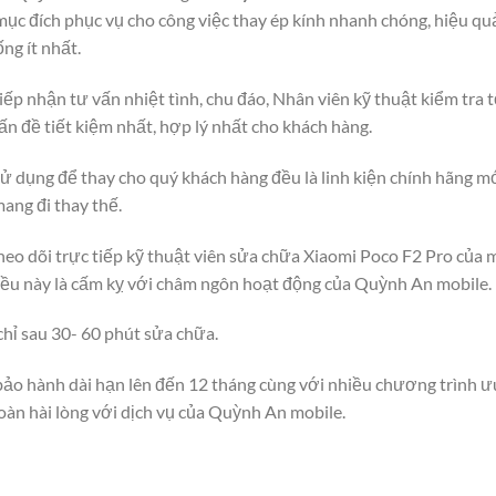
ục đích phục vụ cho công việc thay ép kính nhanh chóng, hiệu quả
ng ít nhất.
ếp nhận tư vấn nhiệt tình, chu đáo, Nhân viên kỹ thuật kiểm tra tổn
n đề tiết kiệm nhất, hợp lý nhất cho khách hàng.
 dụng để thay cho quý khách hàng đều là linh kiện chính hãng 
ang đi thay thế.
o dõi trực tiếp kỹ thuật viên sửa chữa Xiaomi Poco F2 Pro của m
 điều này là cấm kỵ với châm ngôn hoạt động của Quỳnh An mobile.
hỉ sau 30- 60 phút sửa chữa.
ảo hành dài hạn lên đến 12 tháng cùng với nhiều chương trình ưu 
oàn hài lòng với dịch vụ của Quỳnh An mobile.