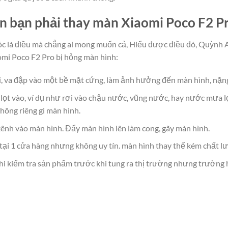
n bạn phải thay màn Xiaomi Poco F2 P
óc là điều mà chẳng ai mong muốn cả, Hiểu được điều đó, Quỳnh A
mi Poco F2 Pro bị hỏng màn hình:
ơi, va đập vào một bề mặt cứng, làm ảnh hưởng đến màn hình, nặn
 lọt vào, ví dụ như rơi vào chậu nước, vũng nước, hay nước mưa
không riêng gì màn hình.
 kênh vào màn hình. Đẩy màn hình lên làm cong, gãy màn hình.
tại 1 cửa hàng nhưng không uy tín. màn hình thay thế kém chất l
khi kiểm tra sản phẩm trước khi tung ra thị trường nhưng trường 