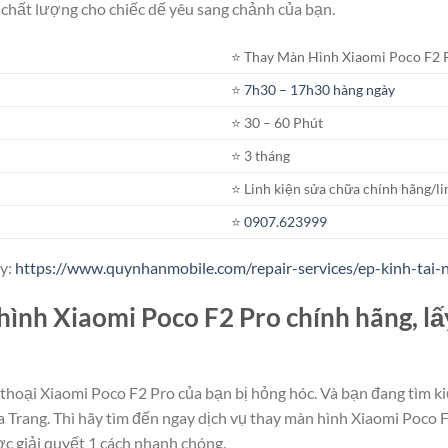
chất lượng cho chiếc dế yêu sang chảnh của bạn.
⭐️ Thay Màn Hình Xiaomi Poco F2 
⭐️
7h30 – 17h30 hàng ngày
⭐️ 30 – 60 Phút
⭐️ 3 tháng
⭐️ Linh kiện sửa chữa chính hãng/li
⭐️
0907.623999
ây:
https://www.quynhanmobile.com/repair-services/ep-kinh-tai-
hình Xiaomi Poco F2 Pro chính hãng, lấ
hoại Xiaomi Poco F2 Pro của bạn bị hỏng hóc. Và bạn đang tìm k
ha Trang. Thì hãy tìm đến ngay dịch vụ thay màn hình Xiaomi Poco 
c giải quyết 1 cách nhanh chóng.