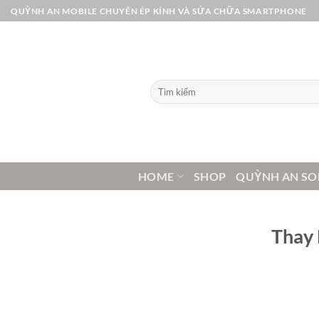
Bỏ
QUỲNH AN MOBILE CHUYÊN ÉP KÍNH VÀ SỬA CHỮA SMARTPHONE
qua
nội
dung
Tìm
kiếm:
HOME
SHOP
QUỲNH AN SO
Thay 