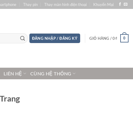
martphone
Thay pin
Thay màn hình điện thoại
Khuyến Mại
0
ĐĂNG NHẬP / ĐĂNG KÝ
GIỎ HÀNG /
0
₫
LIÊN HỆ
CÙNG HỆ THỐNG
 Trang