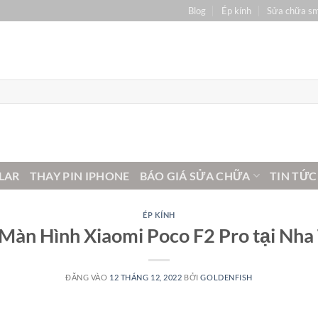
Blog
Ép kính
Sửa chữa s
LAR
THAY PIN IPHONE
BÁO GIÁ SỬA CHỮA
TIN TỨC
ÉP KÍNH
Màn Hình Xiaomi Poco F2 Pro tại Nha
ĐĂNG VÀO
12 THÁNG 12, 2022
BỞI
GOLDENFISH