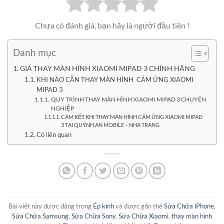
Chưa có đánh giá, bạn hãy là người đầu tiên !
Danh mục
GIÁ THAY MÀN HÌNH XIAOMI MIPAD 3 CHÍNH HÃNG
KHI NÀO CẦN THAY MÀN HÌNH CẢM ỨNG XIAOMI
MIPAD 3
QUY TRÌNH THAY MÀN HÌNH XIAOMI MIPAD 3 CHUYÊN
NGHIỆP
CAM KẾT KHI THAY MÀN HÌNH CẢM ỨNG XIAOMI MIPAD
3 TẠI QUỲNH AN MOBILE – NHA TRANG
Có liên quan
Bài viết này được đăng trong
Ép kính
và được gắn thẻ
Sửa Chữa iPhone
,
Sửa Chữa Samsung
,
Sửa Chữa Sony
,
Sửa Chữa Xiaomi
,
thay màn hình