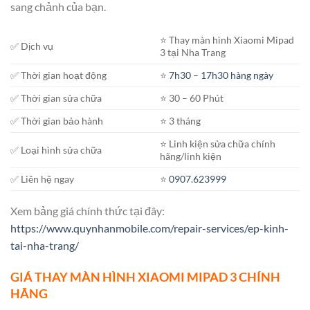
sang chảnh của bạn.
⭐️ Thay màn hình Xiaomi Mipad
✅ Dịch vụ
3 tại Nha Trang
✅ Thời gian hoạt động
⭐️
7h30 – 17h30 hàng ngày
✅ Thời gian sửa chữa
⭐️ 30 – 60 Phút
✅ Thời gian bảo hành
⭐️ 3 tháng
⭐️ Linh kiện sửa chữa chính
✅ Loại hình sửa chữa
hãng/linh kiện
✅ Liên hệ ngay
⭐️
0907.623999
Xem bảng giá chính thức tại đây:
https://www.quynhanmobile.com/repair-services/ep-kinh-
tai-nha-trang/
GIÁ THAY MÀN HÌNH XIAOMI MIPAD 3 CHÍNH
HÃNG