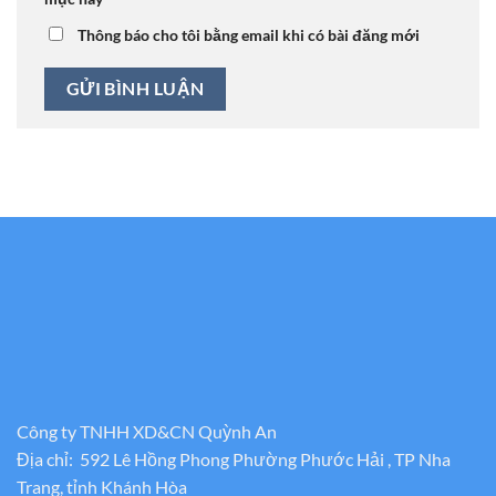
Thông báo cho tôi bằng email khi có bài đăng mới
Công ty TNHH XD&CN Quỳnh An
Địa chỉ: 592 Lê Hồng Phong Phường Phước Hải , TP Nha
Trang, tỉnh Khánh Hòa