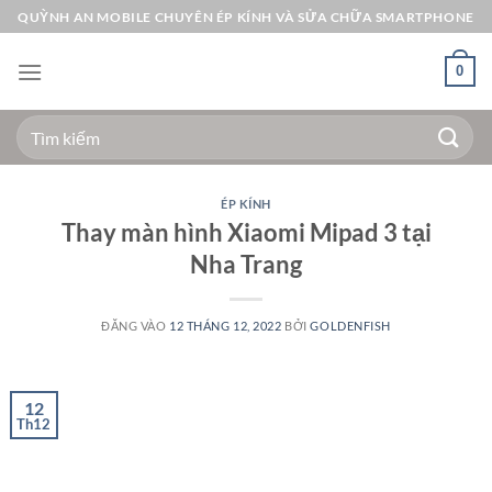
Bỏ
QUỲNH AN MOBILE CHUYÊN ÉP KÍNH VÀ SỬA CHỮA SMARTPHONE
qua
nội
0
dung
Tìm
kiếm:
ÉP KÍNH
Thay màn hình Xiaomi Mipad 3 tại
Nha Trang
ĐĂNG VÀO
12 THÁNG 12, 2022
BỞI
GOLDENFISH
12
Th12