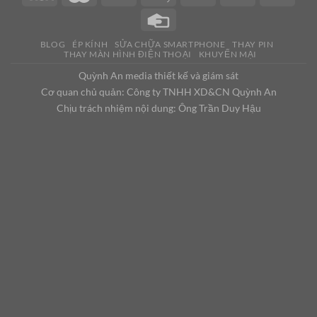
BLOG
ÉP KÍNH
SỬA CHỮA SMARTPHONE
THAY PIN
THAY MÀN HÌNH ĐIỆN THOẠI
KHUYẾN MẠI
Quỳnh An media thiết kế và giám sát
Cơ quan chủ quản: Công ty TNHH XD&CN Quỳnh An
Chịu trách nhiệm nội dung: Ông Trần Duy Hậu