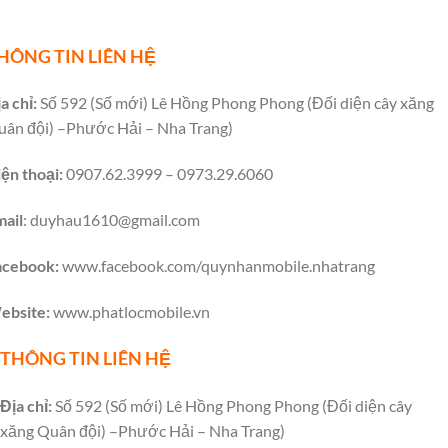
HÔNG TIN LIÊN HỆ
a chỉ:
Số 592 (Số mới) Lê Hồng Phong Phong (Đối diện cây xăng
uân đội) –Phước Hải – Nha Trang)
ện thoại:
0907.62.3999 – 0973.29.6060
mail
:
duyhau1610@gmail.com
acebook:
www.facebook.com/quynhanmobile.nhatrang
ebsite:
www.phatlocmobile.vn
THÔNG TIN LIÊN HỆ
Địa chỉ:
Số 592 (Số mới) Lê Hồng Phong Phong (Đối diện cây
xăng Quân đội) –Phước Hải – Nha Trang)