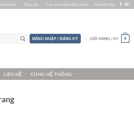
martphone
Thay pin
Thay màn hình điện thoại
Khuyến Mại
0
ĐĂNG NHẬP / ĐĂNG KÝ
GIỎ HÀNG /
0
₫
LIÊN HỆ
CÙNG HỆ THỐNG
rang