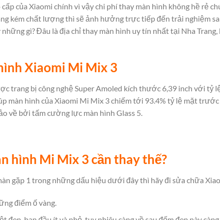
cấp của Xiaomi chính vì vậy chi phí
thay màn hình
không hề rẻ ch
ng kém chất lượng thì sẽ ảnh hưởng trực tiếp đến trải nghiệm sa
 những gì? Đâu là địa chỉ thay màn hình uy tín nhất tại Nha Trang, 
hình Xiaomi Mi Mix 3
c trang bị công nghệ Super Amoled kích thước 6,39 inch với tỷ lệ
 màn hình của Xiaomi Mi Mix 3 chiếm tới 93.4% tỷ lệ mặt trước c
o về bởi tấm cường lực màn hình Glass 5.
n hình Mi Mix 3 cần thay thế?
àn gặp 1 trong những dấu hiệu dưới đây thì hãy đi sửa chữa Xia
ững điểm ố vàng.
t đen, ban đầu ít và nhỏ, tuy nhiêu càng về sau đốm đen này càng 