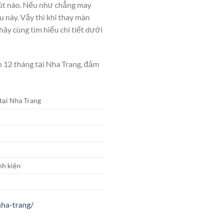
út nào. Nếu như chẳng may
u này.
Vậy thì khi
thay màn
hãy cùng tìm hiểu chi tiết dưới
n 12 tháng tại Nha Trang, đảm
tại Nha Trang
nh kiện
nha-trang/