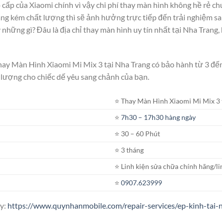
cấp của Xiaomi chính vì vậy chi phí
thay màn hình
không hề rẻ ch
ng kém chất lượng thì sẽ ảnh hưởng trực tiếp đến trải nghiệm sa
 những gì? Đâu là địa chỉ thay màn hình uy tín nhất tại Nha Trang, 
Thay Màn Hình Xiaomi Mi Mix 3 tại Nha Trang có bảo hành từ 3 đế
lượng cho chiếc dế yêu sang chảnh của bạn.
⭐️ Thay Màn Hình Xiaomi Mi Mix 3 
⭐️
7h30 – 17h30 hàng ngày
⭐️ 30 – 60 Phút
⭐️ 3 tháng
⭐️ Linh kiện sửa chữa chính hãng/li
⭐️
0907.623999
ây:
https://www.quynhanmobile.com/repair-services/ep-kinh-tai-