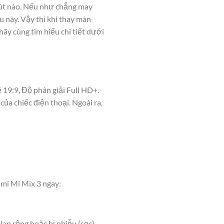
út nào. Nếu như chẳng may
u này.
Vậy thì khi
thay màn
hãy cùng tìm hiểu chi tiết dưới
 19:9, Độ phân giải Full HD+.
ủa chiếc điện thoại. Ngoài ra,
omi
Mi Mix 3
ngay:
lan rộng hoặc bị nhiễu (sọc)