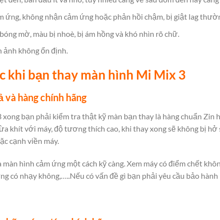
ảm ứng, không nhận cảm ứng hoặc phản hồi chậm, bị giật lag thườ
 bóng mờ, màu bị nhoè, bị ám hồng và khó nhìn rõ chữ.
h ảnh không ổn định.
 khi bạn thay màn hình Mi Mix 3
iả và hàng chính hãng
 xong bạn phải kiểm tra thật kỹ màn bạn thay là hàng chuẩn Zin 
ừa khít với máy, độ tương thích cao, khi thay xong sẽ không bị hở
hoặc cạnh viền máy.
a màn hình cảm ứng một cách kỹ càng. Xem máy có điểm chết khô
ứng có nhạy không,…..Nếu có vấn đề gì bạn phải yêu cầu bảo hành 