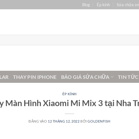
Blog
Ép kính
Sửa chữa s
LAR
THAY PIN IPHONE
BÁO GIÁ SỬA CHỮA
TIN TỨC
ÉP KÍNH
y Màn Hình Xiaomi Mi Mix 3 tại Nha T
ĐĂNG VÀO
12 THÁNG 12, 2022
BỞI
GOLDENFISH