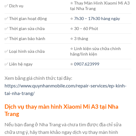
⭐️ Thay Màn Hình Xiaomi Mi A3
✅ Dịch vụ
tại Nha Trang
✅ Thời gian hoạt động
⭐️
7h30 – 17h30 hàng ngày
✅ Thời gian sửa chữa
⭐️ 30 – 60 Phút
✅ Thời gian bảo hành
⭐️ 3 tháng
⭐️ Linh kiện sửa chữa chính
✅ Loại hình sửa chữa
hãng/linh kiện
✅ Liên hệ ngay
⭐️
0907.623999
Xem bảng giá chính thức tại đây:
https://www.quynhanmobile.com/repair-services/ep-kinh-
tai-nha-trang/
Dịch vụ thay màn hình Xiaomi Mi A3 tại Nha
Trang
Nếu bạn đang ở Nha Trang và chưa tìm được địa chỉ sửa
chữa ưng ý, hãy tham khảo ngay dịch vụ thay màn hình