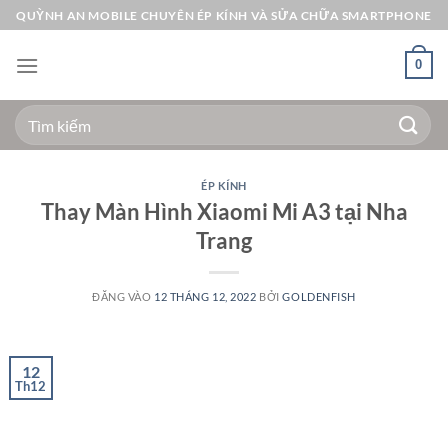
Bỏ
QUỲNH AN MOBILE CHUYÊN ÉP KÍNH VÀ SỬA CHỮA SMARTPHONE
qua
nội
0
dung
Tìm
kiếm:
ÉP KÍNH
Thay Màn Hình Xiaomi Mi A3 tại Nha
Trang
ĐĂNG VÀO
12 THÁNG 12, 2022
BỞI
GOLDENFISH
12
Th12