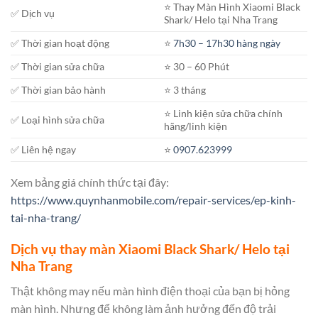
⭐️ Thay Màn Hình Xiaomi Black
✅ Dịch vụ
Shark/ Helo tại Nha Trang
✅ Thời gian hoạt động
⭐️
7h30 – 17h30 hàng ngày
✅ Thời gian sửa chữa
⭐️ 30 – 60 Phút
✅ Thời gian bảo hành
⭐️ 3 tháng
⭐️ Linh kiện sửa chữa chính
✅ Loại hình sửa chữa
hãng/linh kiện
✅ Liên hệ ngay
⭐️
0907.623999
Xem bảng giá chính thức tại đây:
https://www.quynhanmobile.com/repair-services/ep-kinh-
tai-nha-trang/
Dịch vụ thay màn Xiaomi Black Shark/ Helo tại
Nha Trang
Thật không may nếu màn hình điện thoại của bạn bị hỏng
màn hình. Nhưng để không làm ảnh hưởng đến độ trải