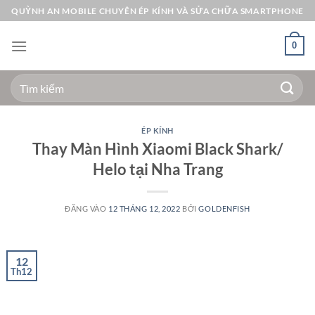
Bỏ
QUỲNH AN MOBILE CHUYÊN ÉP KÍNH VÀ SỬA CHỮA SMARTPHONE
qua
nội
0
dung
Tìm
kiếm:
ÉP KÍNH
Thay Màn Hình Xiaomi Black Shark/
Helo tại Nha Trang
ĐĂNG VÀO
12 THÁNG 12, 2022
BỞI
GOLDENFISH
12
Th12