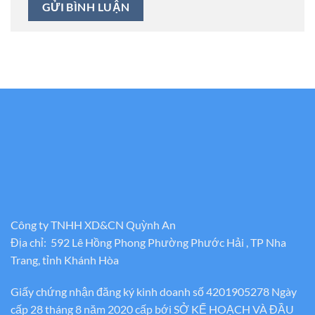
Công ty TNHH XD&CN Quỳnh An
Địa chỉ: 592 Lê Hồng Phong Phường Phước Hải , TP Nha
Trang, tỉnh Khánh Hòa
Giấy chứng nhận đăng ký kinh doanh số 4201905278 Ngày
cấp 28 tháng 8 năm 2020 cấp bới SỞ KẾ HOẠCH VÀ ĐẦU