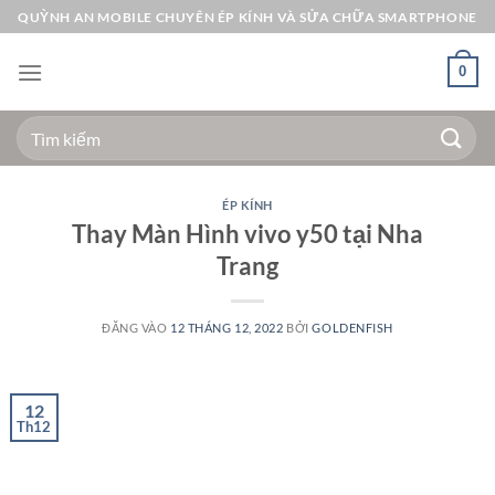
Bỏ
QUỲNH AN MOBILE CHUYÊN ÉP KÍNH VÀ SỬA CHỮA SMARTPHONE
qua
nội
0
dung
Tìm
kiếm:
ÉP KÍNH
Thay Màn Hình vivo y50 tại Nha
Trang
ĐĂNG VÀO
12 THÁNG 12, 2022
BỞI
GOLDENFISH
12
Th12