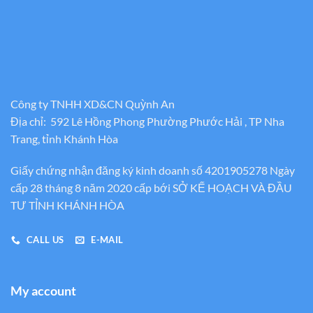
Công ty TNHH XD&CN Quỳnh An
Địa chỉ: 592 Lê Hồng Phong Phường Phước Hải , TP Nha
Trang, tỉnh Khánh Hòa
Giấy chứng nhận đăng ký kinh doanh số 4201905278 Ngày
cấp 28 tháng 8 năm 2020 cấp bới SỞ KẾ HOẠCH VÀ ĐẦU
TƯ TỈNH KHÁNH HÒA
CALL US
E-MAIL
My account