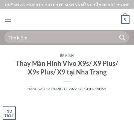
Bỏ
QUỲNH AN MOBILE CHUYÊN ÉP KÍNH VÀ SỬA CHỮA SMARTPHONE
qua
nội
0
dung
Tìm
kiếm:
ÉP KÍNH
Thay Màn Hình Vivo X9s/ X9 Plus/
X9s Plus/ X9 tại Nha Trang
ĐĂNG VÀO
12 THÁNG 12, 2022
BỞI
GOLDENFISH
12
Th12