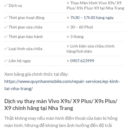
⭐️ Thay Màn Hình Vivo X9s/ X9
✅ Dịch vụ
Plus/ X9s Plus/ X9 tại Nha Trang
✅ Thời gian hoạt động
⭐️
7h30 – 17h30 hàng ngày
✅ Thời gian sửa chữa
⭐️ 30 – 60 Phút
✅ Thời gian bảo hành
⭐️ 3 tháng
⭐️ Linh kiện sửa chữa chính
✅ Loại hình sửa chữa
hãng/linh kiện
✅ Liên hệ ngay
⭐️
0907.623999
Xem bảng giá chính thức tại đây:
https://www.quynhanmobile.com/repair-services/ep-kinh-
tai-nha-trang/
Dịch vụ thay màn Vivo X9s/ X9 Plus/ X9s Plus/
X9 chính hãng tại Nha Trang
Thật không may nếu màn hình điện thoại của bạn bị hỏng
màn hình. Nhưng để không làm ảnh hưởng đến độ trải