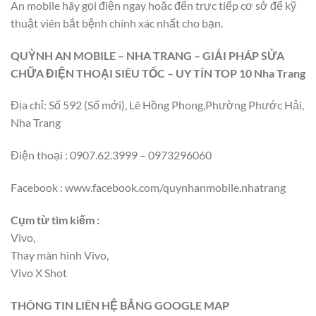
An mobile hãy gọi điện ngay hoặc đến trực tiếp cơ sở để kỹ
thuật viên bắt bệnh chính xác nhất cho bạn.
QUỲNH AN MOBILE – NHA TRANG – GIẢI PHÁP SỬA
CHỮA ĐIỆN THOẠI SIÊU TỐC – UY TÍN TOP 10 Nha Trang
Địa chỉ: Số 592 (Số mới), Lê Hồng Phong,Phường Phước Hải,
Nha Trang
Điện thoại : 0907.62.3999 – 0973296060
Facebook : www.facebook.com/quynhanmobile.nhatrang
Cụm từ tìm kiếm :
Vivo,
Thay màn hình Vivo,
Vivo X Shot
THÔNG TIN LIÊN HỆ BẲNG GOOGLE MAP