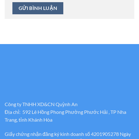
Công ty TNHH XD&CN Quỳnh An
Địa chỉ: 592 Lê Hồng Phong Phường Phước Hải , TP Nha
Trang, tỉnh Khánh Hòa
Giấy chứng nhận đăng ký kinh doanh số 4201905278 Ngày