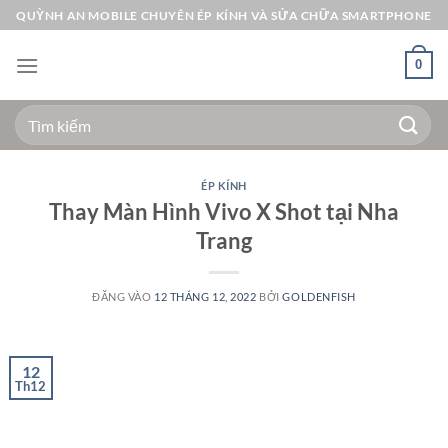
Bỏ
QUỲNH AN MOBILE CHUYÊN ÉP KÍNH VÀ SỬA CHỮA SMARTPHONE
qua
nội
0
dung
Tìm
kiếm:
ÉP KÍNH
Thay Màn Hình Vivo X Shot tại Nha
Trang
ĐĂNG VÀO
12 THÁNG 12, 2022
BỞI
GOLDENFISH
12
Th12