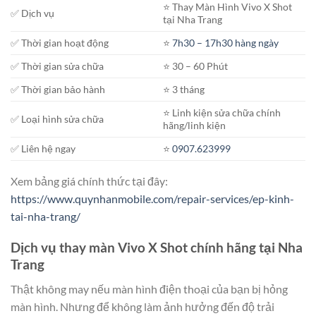
⭐️ Thay Màn Hình Vivo X Shot
✅ Dịch vụ
tại Nha Trang
✅ Thời gian hoạt động
⭐️
7h30 – 17h30 hàng ngày
✅ Thời gian sửa chữa
⭐️ 30 – 60 Phút
✅ Thời gian bảo hành
⭐️ 3 tháng
⭐️ Linh kiện sửa chữa chính
✅ Loại hình sửa chữa
hãng/linh kiện
✅ Liên hệ ngay
⭐️
0907.623999
Xem bảng giá chính thức tại đây:
https://www.quynhanmobile.com/repair-services/ep-kinh-
tai-nha-trang/
Dịch vụ thay màn Vivo X Shot chính hãng tại Nha
Trang
Thật không may nếu màn hình điện thoại của bạn bị hỏng
màn hình. Nhưng để không làm ảnh hưởng đến độ trải