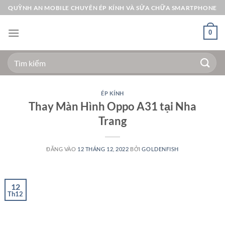
Bỏ
QUỲNH AN MOBILE CHUYÊN ÉP KÍNH VÀ SỬA CHỮA SMARTPHONE
qua
nội
0
dung
Tìm
kiếm:
ÉP KÍNH
Thay Màn Hình Oppo A31 tại Nha
Trang
ĐĂNG VÀO
12 THÁNG 12, 2022
BỞI
GOLDENFISH
12
Th12