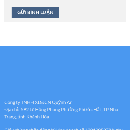
Công ty TNHH XD&CN Quỳnh An
Địa chỉ: 592 Lê Hồng Phong Phường Phước Hải , TP Nha
Trang, tỉnh Khánh Hòa
Giấy chứng nhận đăng ký kinh doanh số 4201905278 Ngày