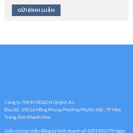
Công ty TNHH XD&CN Quỳnh An
Địa chỉ: 592 Lê Hồng Phong Phường Phước Hải , TP Nha
Trang, tỉnh Khánh Hòa
Giấy chứng nhận đăng ký kinh doanh số 4201905278 Ngày