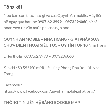
Tổng kết
Nếu bạn còn thắc mắc gì về của Quỳnh An mobile. Hãy liên
hệ ngay qua hotline
0907.62.3999
–
0973296060
, sẽ có
nhân viên tư vấn miễn phí cho bạn nhé.
QUỲNH AN MOBILE – NHA TRANG – GIẢI PHÁP SỬA
CHỮA ĐIỆN THOẠI SIÊU TỐC – UY TÍN TOP 10 Nha Trang
Điện thoại : 0907.62.3999 – 0973296060
Địa chỉ : Số 592 (Số mới), Lê Hồng Phong,Phước Hải, Nha
Trang
Facebook :
https://www.facebook.com/quynhanmobile.nhatrang/
THÔNG TIN LIÊN HỆ BẲNG GOOGLE MAP