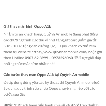
Giá thay màn hình Oppo A1k
Nhằm tri ân khách hàng, Quỳnh An mobile đang phát động
các chương trình cực thú vị như tặng gift card giảm giá từ
50k – 100k, tặng dán cường lực, ….Quý khách có thể xem
thêm tại website https://www.quynhanmobile.com/ hoặc gọi
theo Hotline
0907.62.3999
–
0973296060
để được giải đáp
những thắc mắc sớm nhất nhé!
Các bước thay màn Oppo A1k tại Quỳnh An mobile
Để áp dụng đúng yêu cầu kỹ thuật thì Quỳnh An mobile luôn
áp dụng quy trình sửa chữa Oppo chuyên nghiệp với các
bước sau đây:
Bước 1:
Khách hàng tiến hành chia sẻ về sự cố trên thiết bị