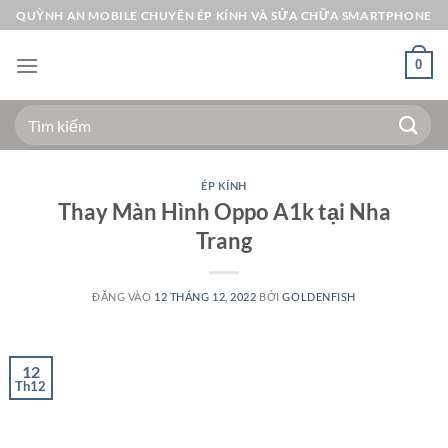
Bỏ
QUỲNH AN MOBILE CHUYÊN ÉP KÍNH VÀ SỬA CHỮA SMARTPHONE
qua
nội
0
dung
Tìm
kiếm:
ÉP KÍNH
Thay Màn Hình Oppo A1k tại Nha
Trang
ĐĂNG VÀO
12 THÁNG 12, 2022
BỞI
GOLDENFISH
12
Th12