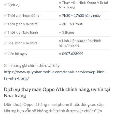
⭐️ Thay Màn Hình Oppo A1k tại
✅ Dịch vụ
Nha Trang
✅ Thời gian hoạt động
⭐️
7h30 – 17h30 hàng ngày
✅ Thời gian sửa chữa
⭐️ 30 – 60 Phút
✅ Thời gian bảo hành
⭐️ 3 tháng
⭐️ Linh kiện sửa chữa chính
✅ Loại hình sửa chữa
hãng/linh kiện
✅ Liên hệ ngay
⭐️
0907.623999
Xem bảng giá chính thức tại đây:
https://www.quynhanmobile.com/repair-services/ep-kinh-
tai-nha-trang/
Dịch vụ thay màn Oppo A1k chính hãng, uy tín tại
Nha Trang
Điện thoại Oppo là hãng smartphone thuộc dòng cao cấp.
Nhưng bạn vẫn sẽ không thể tránh được việc chiếc điện