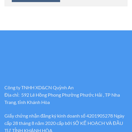
Công ty TNHH XD&CN Quỳnh An
Địa chỉ: 592 Lê Hồng Phong Phường Phước Hải , TP Nha
Trang, tỉnh Khánh Hòa
Giấy chứng nhận đăng ký kinh doanh số 4201905278 Ngày
cấp 28 tháng 8 năm 2020 cấp bới SỞ KẾ HOẠCH VÀ ĐẦU
TƯ TỈNH KHÁNH HÒA