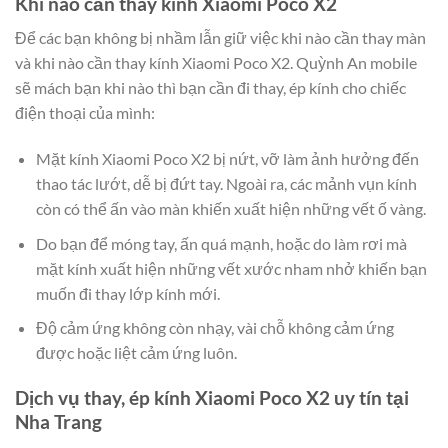
Khi nào cần thay kính Xiaomi Poco X2
Để các bạn không bị nhầm lẫn giữ việc khi nào cần thay màn
và khi nào cần thay kính Xiaomi Poco X2. Quỳnh An mobile
sẽ mách bạn khi nào thì bạn cần đi thay, ép kính cho chiếc
điện thoại của mình:
Mặt kính Xiaomi Poco X2 bị nứt, vỡ làm ảnh hưởng đến
thao tác lướt, dễ bị đứt tay. Ngoài ra, các mảnh vụn kính
còn có thể ấn vào màn khiến xuất hiện những vết ố vàng.
Do bạn để móng tay, ấn quá mạnh, hoặc do làm rơi mà
mặt kính xuất hiện những vết xước nham nhở khiến bạn
muốn đi thay lớp kính mới.
Độ cảm ứng không còn nhạy, vài chỗ không cảm ứng
được hoặc liệt cảm ứng luôn.
Dịch vụ thay, ép kính Xiaomi Poco X2 uy tín tại
Nha Trang