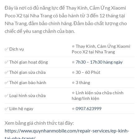
Đây là nơi có đủ năng lực để Thay Kính, Cảm Ứng Xiaomi
Poco X2 tại Nha Trang có bảo hành từ 3 đến 12 tháng tại
Nha Trang, đảm bảo chính hãng. Đảm bảo chất lượng cho
chiếc dế yêu sang chảnh của bạn.
⭐️ Thay Kính, Cảm Ứng Xiaomi
✅ Dịch vụ
Poco X2 tại Nha Trang
✅ Thời gian hoạt động
⭐️
7h30 – 17h30 hàng ngày
✅ Thời gian sửa chữa
⭐️ 30 – 60 Phút
✅ Thời gian bảo hành
⭐️ 3 tháng
⭐️ Linh kiện sửa chữa chính
✅ Loại hình sửa chữa
hãng/linh kiện
✅ Liên hệ ngay
⭐️
0907.623999
Xem bảng giá chính thức tại đây:
https://www.quynhanmobile.com/repair-services/ep-kinh-
tai-nha-trang/