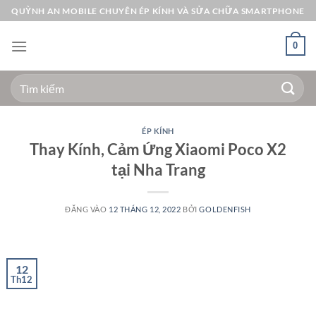
Bỏ
QUỲNH AN MOBILE CHUYÊN ÉP KÍNH VÀ SỬA CHỮA SMARTPHONE
qua
nội
0
dung
Tìm
kiếm:
ÉP KÍNH
Thay Kính, Cảm Ứng Xiaomi Poco X2
tại Nha Trang
ĐĂNG VÀO
12 THÁNG 12, 2022
BỞI
GOLDENFISH
12
Th12