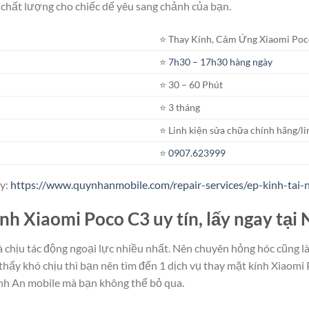
chất lượng cho chiếc dế yêu sang chảnh của bạn.
⭐️ Thay Kính, Cảm Ứng Xiaomi Poc
⭐️
7h30 – 17h30 hàng ngày
⭐️ 30 – 60 Phút
⭐️ 3 tháng
⭐️ Linh kiện sửa chữa chính hãng/li
⭐️
0907.623999
ây:
https://www.quynhanmobile.com/repair-services/ep-kinh-tai-
ính Xiaomi Poco C3 uy tín, lấy ngay tại
à chịu tác động ngoại lực nhiều nhất. Nên chuyên hỏng hóc cũng l
hấy khó chịu thì bạn nên tìm đến 1 dịch vụ thay mặt kính Xiaomi
nh An mobile mà bạn không thể bỏ qua.