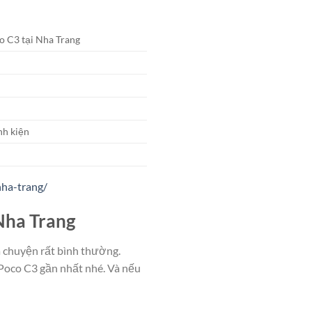
o C3 tại Nha Trang
nh kiện
nha-trang/
 Nha Trang
à chuyện rất bình thường.
 Poco C3 gần nhất nhé. Và nếu