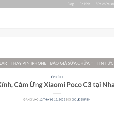
Blog
Ép kính
Sửa chữa s
LAR
THAY PIN IPHONE
BÁO GIÁ SỬA CHỮA
TIN TỨC
ÉP KÍNH
Kính, Cảm Ứng Xiaomi Poco C3 tại Nha
ĐĂNG VÀO
12 THÁNG 12, 2022
BỞI
GOLDENFISH