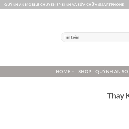
Bỏ
QUỲNH AN MOBILE CHUYÊN ÉP KÍNH VÀ SỬA CHỮA SMARTPHONE
qua
nội
dung
Tìm
kiếm:
HOME
SHOP
QUỲNH AN SO
Thay 