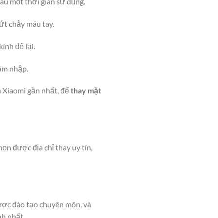
sau một thời gian sử dụng.
sứt chảy máu tay.
ính để lại.
xâm nhập.
a Xiaomi gần nhất, để
thay mặt
ọn được địa chỉ thay uy tín,
được đào tạo chuyên môn, và
nh nhất.