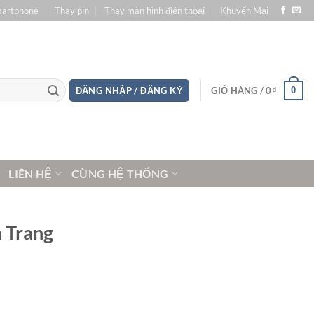
martphone
Thay pin
Thay màn hình điện thoại
Khuyến Mại
0
ĐĂNG NHẬP / ĐĂNG KÝ
GIỎ HÀNG /
0
₫
LIÊN HỆ
CÙNG HỆ THỐNG
 Trang