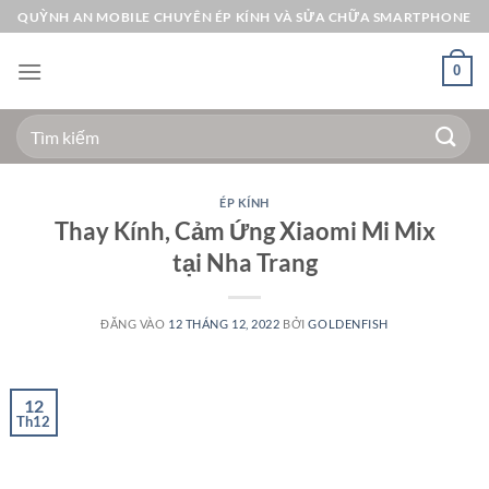
Bỏ
QUỲNH AN MOBILE CHUYÊN ÉP KÍNH VÀ SỬA CHỮA SMARTPHONE
qua
nội
0
dung
Tìm
kiếm:
ÉP KÍNH
Thay Kính, Cảm Ứng Xiaomi Mi Mix
tại Nha Trang
ĐĂNG VÀO
12 THÁNG 12, 2022
BỞI
GOLDENFISH
12
Th12