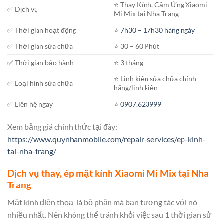
⭐️ Thay Kính, Cảm Ứng Xiaomi
✅ Dịch vụ
Mi Mix tại Nha Trang
✅ Thời gian hoạt động
⭐️
7h30 – 17h30 hàng ngày
✅ Thời gian sửa chữa
⭐️ 30 – 60 Phút
✅ Thời gian bảo hành
⭐️ 3 tháng
⭐️ Linh kiện sửa chữa chính
✅ Loại hình sửa chữa
hãng/linh kiện
✅ Liên hệ ngay
⭐️
0907.623999
Xem bảng giá chính thức tại đây:
https://www.quynhanmobile.com/repair-services/ep-kinh-
tai-nha-trang/
Dịch vụ thay, ép mặt kính Xiaomi Mi Mix tại Nha
Trang
Mặt kính điện thoại là bộ phận mà bạn tương tác với nó
nhiều nhất. Nên không thể tránh khỏi việc sau 1 thời gian sử