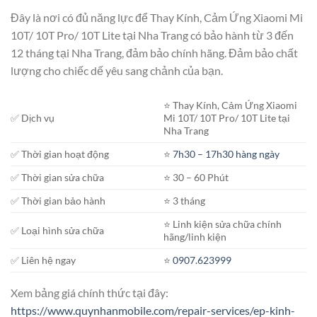
Đây là nơi có đủ năng lực để Thay Kính, Cảm Ứng Xiaomi Mi
10T/ 10T Pro/ 10T Lite tại Nha Trang có bảo hành từ 3 đến
12 tháng tại Nha Trang, đảm bảo chính hãng. Đảm bảo chất
lượng cho chiếc dế yêu sang chảnh của bạn.
⭐️ Thay Kính, Cảm Ứng Xiaomi
✅ Dịch vụ
Mi 10T/ 10T Pro/ 10T Lite tại
Nha Trang
✅ Thời gian hoạt động
⭐️
7h30 – 17h30 hàng ngày
✅ Thời gian sửa chữa
⭐️ 30 – 60 Phút
✅ Thời gian bảo hành
⭐️ 3 tháng
⭐️ Linh kiện sửa chữa chính
✅ Loại hình sửa chữa
hãng/linh kiện
✅ Liên hệ ngay
⭐️
0907.623999
Xem bảng giá chính thức tại đây:
https://www.quynhanmobile.com/repair-services/ep-kinh-