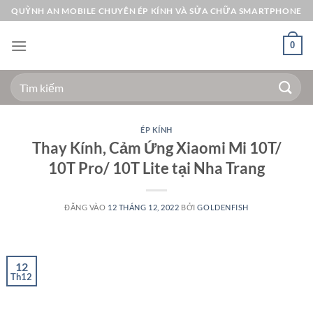
Bỏ
QUỲNH AN MOBILE CHUYÊN ÉP KÍNH VÀ SỬA CHỮA SMARTPHONE
qua
nội
0
dung
Tìm
kiếm:
ÉP KÍNH
Thay Kính, Cảm Ứng Xiaomi Mi 10T/
10T Pro/ 10T Lite tại Nha Trang
ĐĂNG VÀO
12 THÁNG 12, 2022
BỞI
GOLDENFISH
12
Th12