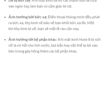
Dễ bị đứt tay:
Khi mặt kính đã vỡ các mảnh vụn sẽ cứa
vào ngòn tay, làm bạn có cảm giác tê rát.
Ảnh hưởng bởi bức xạ:
Điện thoại thông minh đều phát
ra bức xạ, lớp kính sẽ bảo vệ bạn khỏi bức xạ đó. Một
khi lớp kính bị vỡ, bạn sẽ mất đi rào cản này.
Ảnh hưởng tới bộ phận khác:
Khi mặt kính Note 8 bị nứt
vỡ là cơ hội cho hơi nước, bụi bẩn hay vật thể lạ lọt vào
bên trong gây hỏng thêm các bộ phận khác.