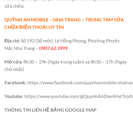
sửa chữa.
QUỲNH AN MOBILE – NHA TRANG – TRUNG TÂM SỬA
CHỮA ĐIỆN THOẠI UY TÍN
Địa chỉ:
Số 592 (Số mới), Lê Hồng Phong, Phường Phước
Hải, Nha Trang –
0907.62.3999
Mở cửa:
8h30 – 19h (Ngày trong tuần) và 8h30 – 17h (Ngày
chủ nhật)
Facebook:
https://www.facebook.com/quynhanmobile.nhatra
Youtube:
https://www.youtube.com/@QuynhAnDienMatTroiN
THÔNG TIN LIÊN HỆ BẲNG GOOGLE MAP