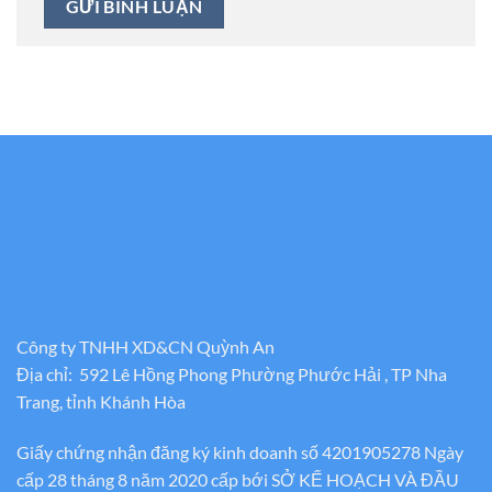
Công ty TNHH XD&CN Quỳnh An
Địa chỉ: 592 Lê Hồng Phong Phường Phước Hải , TP Nha
Trang, tỉnh Khánh Hòa
Giấy chứng nhận đăng ký kinh doanh số 4201905278 Ngày
cấp 28 tháng 8 năm 2020 cấp bới SỞ KẾ HOẠCH VÀ ĐẦU