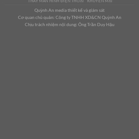
THAY MÀN HÌNH ĐIỆN THOẠI
KHUYẾN MẠI
Quỳnh An media thiết kế và giám sát
Cơ quan chủ quản: Công ty TNHH XD&CN Quỳnh An
Chịu trách nhiệm nội dung: Ông Trần Duy Hậu