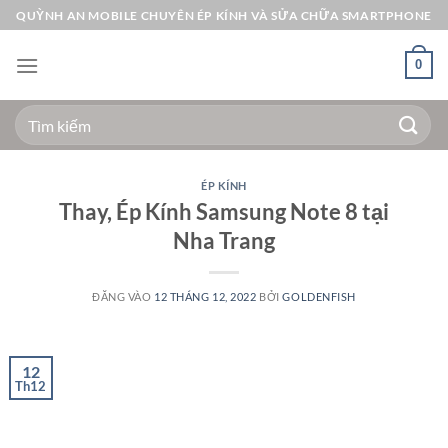
Bỏ
QUỲNH AN MOBILE CHUYÊN ÉP KÍNH VÀ SỬA CHỮA SMARTPHONE
qua
nội
0
dung
Tìm
kiếm:
ÉP KÍNH
Thay, Ép Kính Samsung Note 8 tại
Nha Trang
ĐĂNG VÀO
12 THÁNG 12, 2022
BỞI
GOLDENFISH
12
Th12