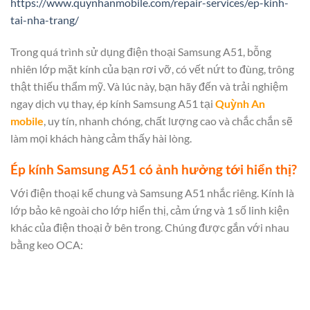
https://www.quynhanmobile.com/repair-services/ep-kinh-
tai-nha-trang/
Trong quá trình sử dụng điện thoại Samsung A51, bỗng
nhiên lớp mặt kính của bạn rơi vỡ, có vết nứt to đùng, trông
thật thiếu thẩm mỹ. Và lúc này, bạn hãy đến và trải nghiệm
ngay dịch vụ thay, ép kính Samsung A51 tại
Quỳnh An
mobile
, uy tín, nhanh chóng, chất lượng cao và chắc chắn sẽ
làm mọi khách hàng cảm thấy hài lòng.
Ép kính Samsung A51 có ảnh hưởng tới hiển thị?
Với điện thoại kể chung và Samsung A51 nhắc riêng. Kính là
lớp bảo kê ngoài cho lớp hiển thị, cảm ứng và 1 số linh kiện
khác của điện thoại ở bên trong. Chúng được gắn với nhau
bằng keo OCA: