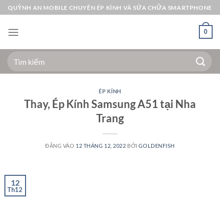
Bỏ
QUỲNH AN MOBILE CHUYÊN ÉP KÍNH VÀ SỬA CHỮA SMARTPHONE
qua
nội
0
dung
Tìm
kiếm:
ÉP KÍNH
Thay, Ép Kính Samsung A51 tại Nha
Trang
ĐĂNG VÀO
12 THÁNG 12, 2022
BỞI
GOLDENFISH
12
Th12