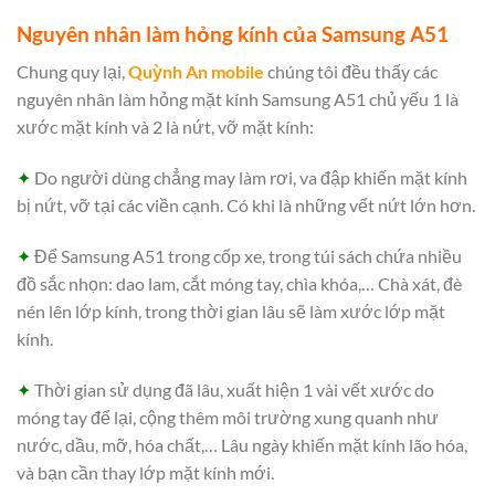
Nguyên nhân làm hỏng kính của Samsung A51
Chung quy lại,
Quỳnh An mobile
chúng tôi đều thấy các
nguyên nhân làm hỏng mặt kính Samsung A51 chủ yếu 1 là
xước mặt kính và 2 là nứt, vỡ mặt kính:
✦
Do người dùng chẳng may làm rơi, va đập khiến mặt kính
bị nứt, vỡ tại các viền cạnh. Có khi là những vết nứt lớn hơn.
✦
Để Samsung A51 trong cốp xe, trong túi sách chứa nhiều
đồ sắc nhọn: dao lam, cắt móng tay, chìa khóa,… Chà xát, đè
nén lên lớp kính, trong thời gian lâu sẽ làm xước lớp mặt
kính.
✦
Thời gian sử dụng đã lâu, xuất hiện 1 vài vết xước do
móng tay để lại, cộng thêm môi trường xung quanh như
nước, dầu, mỡ, hóa chất,… Lâu ngày khiến mặt kính lão hóa,
và bạn cần thay lớp mặt kính mới.