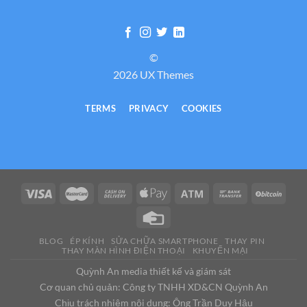
©
2026 UX Themes
TERMS
PRIVACY
COOKIES
BLOG
ÉP KÍNH
SỬA CHỮA SMARTPHONE
THAY PIN
THAY MÀN HÌNH ĐIỆN THOẠI
KHUYẾN MẠI
Quỳnh An media thiết kế và giám sát
Cơ quan chủ quản: Công ty TNHH XD&CN Quỳnh An
Chịu trách nhiệm nội dung: Ông Trần Duy Hậu