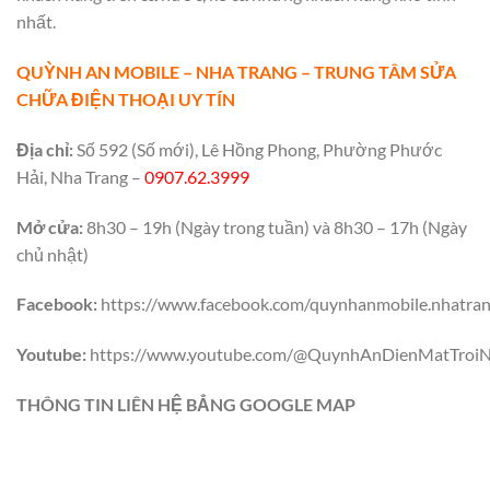
nhất.
QUỲNH AN MOBILE – NHA TRANG – TRUNG TÂM SỬA
CHỮA ĐIỆN THOẠI UY TÍN
Địa chỉ:
Số 592 (Số mới), Lê Hồng Phong, Phường Phước
Hải, Nha Trang –
0907.62.3999
Mở cửa:
8h30 – 19h (Ngày trong tuần) và 8h30 – 17h (Ngày
chủ nhật)
Facebook:
https://www.facebook.com/quynhanmobile.nhatra
Youtube:
https://www.youtube.com/@QuynhAnDienMatTroiN
THÔNG TIN LIÊN HỆ BẲNG GOOGLE MAP