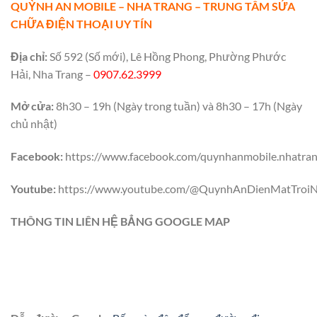
QUỲNH AN MOBILE – NHA TRANG – TRUNG TÂM SỬA
CHỮA ĐIỆN THOẠI UY TÍN
Địa chỉ:
Số 592 (Số mới), Lê Hồng Phong, Phường Phước
Hải, Nha Trang –
0907.62.3999
Mở cửa:
8h30 – 19h (Ngày trong tuần) và 8h30 – 17h (Ngày
chủ nhật)
Facebook:
https://www.facebook.com/quynhanmobile.nhatra
Youtube:
https://www.youtube.com/@QuynhAnDienMatTroiN
THÔNG TIN LIÊN HỆ BẲNG GOOGLE MAP