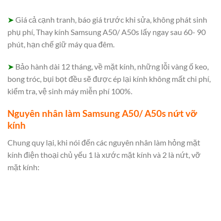
➤
Giá cả cạnh tranh, báo giá trước khi sửa, không phát sinh
phụ phí, Thay kính Samsung A50/ A50s lấy ngay sau 60- 90
phút, hạn chế giữ máy qua đêm.
➤
Bảo hành dài 12 tháng, về mặt kính, những lỗi vàng ố keo,
bong tróc, bụi bọt đều sẽ được ép lại kính không mất chi phí,
kiểm tra, vệ sinh máy miễn phí 100%.
N
guyên nhân làm Samsung A50/ A50s nứt vỡ
kính
C
hung quy lại, khi nói đến các nguyên nhân làm hỏng mặt
kính điện thoại chủ yếu 1 là xước mặt kính và 2 là nứt, vỡ
mặt kính: