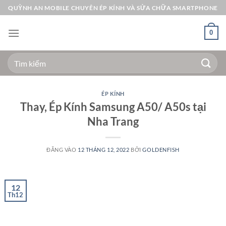
Bỏ
QUỲNH AN MOBILE CHUYÊN ÉP KÍNH VÀ SỬA CHỮA SMARTPHONE
qua
nội
0
dung
Tìm
kiếm:
ÉP KÍNH
Thay, Ép Kính Samsung A50/ A50s tại
Nha Trang
ĐĂNG VÀO
12 THÁNG 12, 2022
BỞI
GOLDENFISH
12
Th12