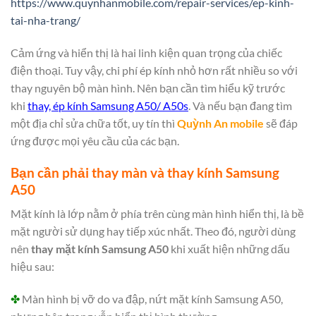
https://www.quynhanmobile.com/repair-services/ep-kinh-
tai-nha-trang/
Cảm ứng và hiển thị là hai linh kiện quan trọng của chiếc
điện thoại. Tuy vậy, chi phí ép kính nhỏ hơn rất nhiều so với
thay nguyên bộ màn hình. Nên bạn cần tìm hiểu kỹ trước
khi
thay,
ép kính Samsung A50/ A50s
. Và nếu bạn đang tìm
một địa chỉ sửa chữa tốt, uy tín thì
Quỳnh An mobile
sẽ đáp
ứng được mọi yêu cầu của các bạn.
Bạn cần phải thay màn và thay kính Samsung
A50
Mặt kính là lớp nằm ở phía trên cùng màn hình hiển thị, là bề
mặt người sử dụng hay tiếp xúc nhất. Theo đó, người dùng
nên
thay mặt kính Samsung A50
khi xuất hiện những dấu
hiệu sau:
✤
Màn hình bị vỡ do va đập, nứt mặt kính Samsung A50,