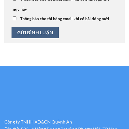
mục này
Thông báo cho tôi bằng email khi có bài đăng mới
Công ty TNHH XD&CN Quỳnh An
Địa chỉ: 592 Lê Hồng Phong Phường Phước Hải , TP Nha