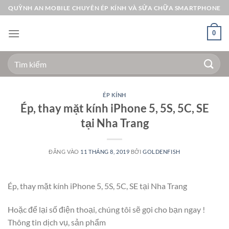
Bỏ
QUỲNH AN MOBILE CHUYÊN ÉP KÍNH VÀ SỬA CHỮA SMARTPHONE
qua
nội
0
dung
Tìm
kiếm:
ÉP KÍNH
Ép, thay mặt kính iPhone 5, 5S, 5C, SE
tại Nha Trang
ĐĂNG VÀO
11 THÁNG 8, 2019
BỞI
GOLDENFISH
Ép, thay mặt kính iPhone 5, 5S, 5C, SE tại Nha Trang
Hoặc để lại số điện thoại, chúng tôi sẽ gọi cho bạn ngay !
Thông tin dịch vụ, sản phẩm