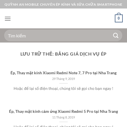
Bỏ
QUỲNH AN MOBILE CHUYÊN ÉP KÍNH VÀ SỬA CHỮA SMARTPHONE
qua
nội
0
dung
Tìm
kiếm:
LƯU TRỮ THẺ:
BẢNG GIÁ DỊCH VỤ ÉP
Ép, Thay mặt kính Xiaomi Redmi Note 7, 7 Pro tại Nha Trang
29 Tháng 9, 2019
Hoặc để lại số điện thoại, chúng tôi sẽ gọi cho bạn ngay !
Ép, Thay mặt kính cảm ứng Xiaomi Redmi 5 Pro tại Nha Trang
11 Tháng 8, 2019
Hoặc để lại số điện thoại, chúng tôi sẽ gọi cho bạn ngay !