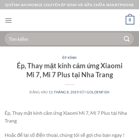
Bỏ
QUỲNH AN MOBILE CHUYÊN ÉP KÍNH VÀ SỬA CHỮA SMARTPHONE
qua
nội
0
dung
Tìm
kiếm:
ÉP KÍNH
Ép, Thay mặt kính cảm ứng Xiaomi
Mi 7, Mi 7 Plus tại Nha Trang
ĐĂNG VÀO
11 THÁNG 8, 2019
BỞI
GOLDENFISH
Ép, Thay mặt kính cảm ứng Xiaomi Mi 7, Mi 7 Plus tại Nha
Trang
Hoặc để lại số điện thoại, chúng tôi sẽ gọi cho bạn ngay !