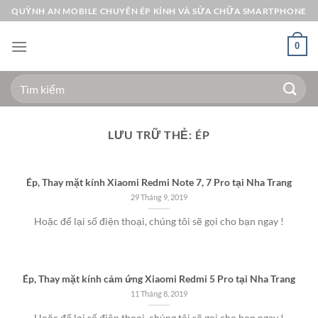
Bỏ
QUỲNH AN MOBILE CHUYÊN ÉP KÍNH VÀ SỬA CHỮA SMARTPHONE
qua
nội
0
dung
Tìm
kiếm:
LƯU TRỮ THẺ:
ÉP
Ép, Thay mặt kính Xiaomi Redmi Note 7, 7 Pro tại Nha Trang
29 Tháng 9, 2019
Hoặc để lại số điện thoại, chúng tôi sẽ gọi cho bạn ngay !
Ép, Thay mặt kính cảm ứng Xiaomi Redmi 5 Pro tại Nha Trang
11 Tháng 8, 2019
Hoặc để lại số điện thoại, chúng tôi sẽ gọi cho bạn ngay !