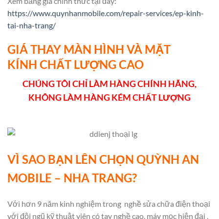
Xem bảng giá chính thức tại đây:
https://www.quynhanmobile.com/repair-services/ep-kinh-
tai-nha-trang/
GIÁ THAY MÀN HÌNH VÀ MẶT
KÍNH CHẤT LƯỢNG CAO
CHÚNG TÔI CHỈ LÀM HÀNG CHÍNH HÃNG,
KHÔNG LÀM HÀNG KÉM CHẤT LƯỢNG
VÌ SAO BẠN LÊN CHỌN QUỲNH AN
MOBILE – NHA TRANG?
Với hơn 9 năm kinh nghiệm trong nghề sửa chữa điện thoại
với đội ngũ kỹ thuật viên có tay nghề cao, máy mọc hiện đại ,