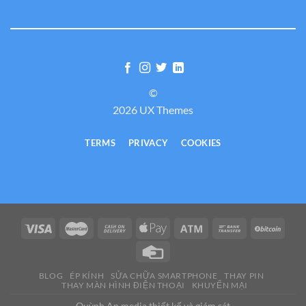
©
2026 UX Themes
TERMS
PRIVACY
COOKIES
BLOG
ÉP KÍNH
SỬA CHỮA SMARTPHONE
THAY PIN
THAY MÀN HÌNH ĐIỆN THOẠI
KHUYẾN MẠI
Quỳnh An media thiết kế và giám sát