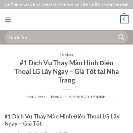
Bỏ
QUỲNH AN MOBILE CHUYÊN ÉP KÍNH VÀ SỬA CHỮA SMARTPHONE
qua
nội
0
dung
Tìm
kiếm:
ÉP KÍNH
#1 Dịch Vụ Thay Màn Hình Điện
Thoại LG Lấy Ngay – Giá Tốt tại Nha
Trang
ĐĂNG VÀO
11 THÁNG 11, 2019
BỞI
GOLDENFISH
#1 Dịch Vụ Thay Màn Hình Điện Thoại LG Lấy
Ngay – Giá Tốt