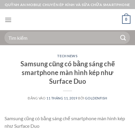
Bỏ
QUỲNH AN MOBILE CHUYÊN ÉP KÍNH VÀ SỬA CHỮA SMARTPHONE
qua
nội
0
dung
Tìm
kiếm:
TECH NEWS
Samsung cũng có bằng sáng chế
smartphone màn hình kép như
Surface Duo
ĐĂNG VÀO
11 THÁNG 11, 2019
BỞI
GOLDENFISH
Samsung cũng có bằng sáng chế smartphone màn hình kép
như Surface Duo