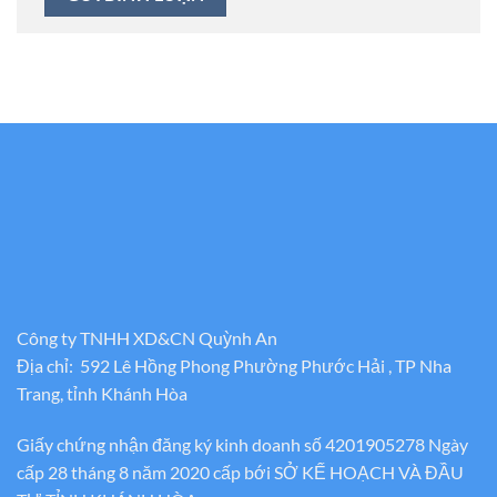
Công ty TNHH XD&CN Quỳnh An
Địa chỉ: 592 Lê Hồng Phong Phường Phước Hải , TP Nha
Trang, tỉnh Khánh Hòa
Giấy chứng nhận đăng ký kinh doanh số 4201905278 Ngày
cấp 28 tháng 8 năm 2020 cấp bới SỞ KẾ HOẠCH VÀ ĐẦU