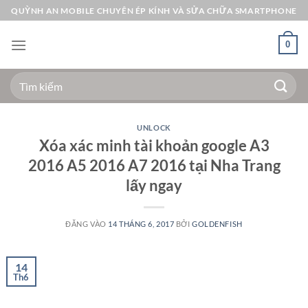
Bỏ
QUỲNH AN MOBILE CHUYÊN ÉP KÍNH VÀ SỬA CHỮA SMARTPHONE
qua
nội
0
dung
Tìm
kiếm:
UNLOCK
Xóa xác minh tài khoản google A3
2016 A5 2016 A7 2016 tại Nha Trang
lấy ngay
ĐĂNG VÀO
14 THÁNG 6, 2017
BỞI
GOLDENFISH
14
Th6