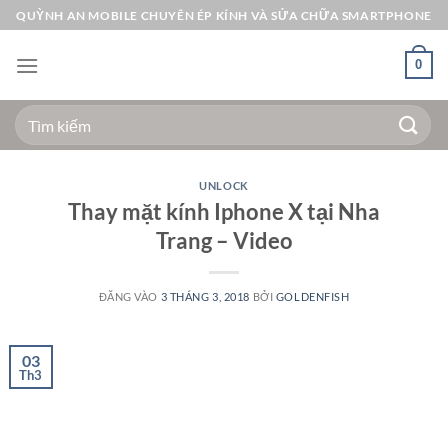
Bỏ
QUỲNH AN MOBILE CHUYÊN ÉP KÍNH VÀ SỬA CHỮA SMARTPHONE
qua
nội
0
dung
Tìm
kiếm:
UNLOCK
Thay mặt kính Iphone X tại Nha
Trang – Video
ĐĂNG VÀO
3 THÁNG 3, 2018
BỞI
GOLDENFISH
03
Th3