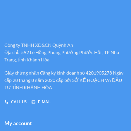
Công ty TNHH XD&CN Quỳnh An
Địa chỉ: 592 Lê Hồng Phong Phường Phước Hải , TP Nha
Trang, tỉnh Khánh Hòa
Giấy chứng nhận đăng ký kinh doanh số 4201905278 Ngày
cấp 28 tháng 8 năm 2020 cấp bới SỞ KẾ HOẠCH VÀ ĐẦU
TƯ TỈNH KHÁNH HÒA
CALL US
E-MAIL
My account