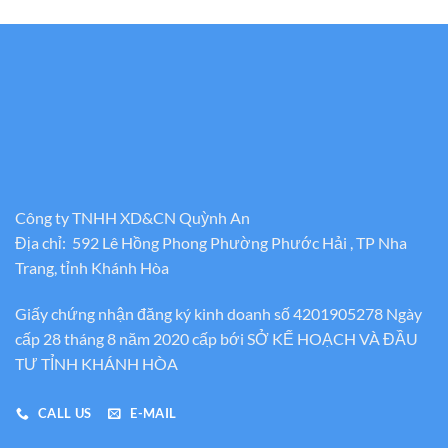
từ
1.400.000
đến
3.500.000
Công ty TNHH XD&CN Quỳnh An
Địa chỉ: 592 Lê Hồng Phong Phường Phước Hải , TP Nha
Trang, tỉnh Khánh Hòa
Giấy chứng nhận đăng ký kinh doanh số 4201905278 Ngày
cấp 28 tháng 8 năm 2020 cấp bới SỞ KẾ HOẠCH VÀ ĐẦU
TƯ TỈNH KHÁNH HÒA
CALL US
E-MAIL