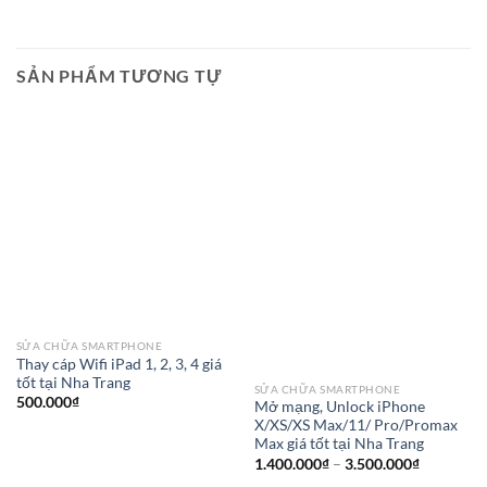
SẢN PHẨM TƯƠNG TỰ
SỬA CHỮA SMARTPHONE
Thay cáp Wifi iPad 1, 2, 3, 4 giá
tốt tại Nha Trang
SỬA CHỮA SMARTPHONE
500.000
₫
Mở mạng, Unlock iPhone
X/XS/XS Max/11/ Pro/Promax
Max giá tốt tại Nha Trang
Khoảng
1.400.000
₫
–
3.500.000
₫
giá: