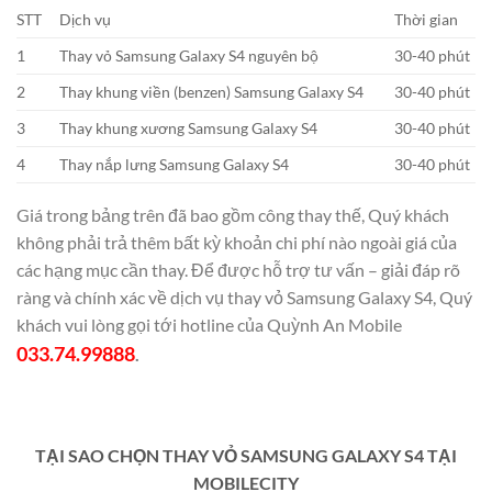
STT
Dịch vụ
Thời gian
1
Thay vỏ Samsung Galaxy S4 nguyên bộ
30-40 phút
2
Thay khung viền (benzen) Samsung Galaxy S4
30-40 phút
3
Thay khung xương Samsung Galaxy S4
30-40 phút
4
Thay nắp lưng Samsung Galaxy S4
30-40 phút
Giá trong bảng trên đã bao gồm công thay thế, Quý khách
không phải trả thêm bất kỳ khoản chi phí nào ngoài giá của
các hạng mục cần thay. Để được hỗ trợ tư vấn – giải đáp rõ
ràng và chính xác về dịch vụ thay vỏ Samsung Galaxy S4, Quý
khách vui lòng gọi tới hotline của Quỳnh An Mobile
033.74.99888
.
TẠI SAO CHỌN THAY VỎ SAMSUNG GALAXY S4 TẠI
MOBILECITY