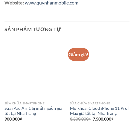
Website:
www.quynhanmobile.com
SẢN PHẨM TƯƠNG TỰ
Giảm giá!
SỬA CHỮA SMARTPHONE
SỬA CHỮA SMARTPHONE
Sửa iPad Air 1 bị mất nguồn giá
Mở khóa iCloud iPhone 11 Pro |
tốt tại Nha Trang
Max giá tốt tại Nha Trang
Giá
Giá
900.000
₫
8.500.000
₫
7.500.000
₫
gốc
hiện
là:
tại
8.500.000₫.
là: