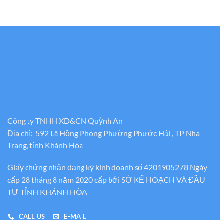
7.500.000₫
Công ty TNHH XD&CN Quỳnh An
Địa chỉ: 592 Lê Hồng Phong Phường Phước Hải , TP Nha
Trang, tỉnh Khánh Hòa
Giấy chứng nhận đăng ký kinh doanh số 4201905278 Ngày
cấp 28 tháng 8 năm 2020 cấp bới SỞ KẾ HOẠCH VÀ ĐẦU
TƯ TỈNH KHÁNH HÒA
CALL US
E-MAIL