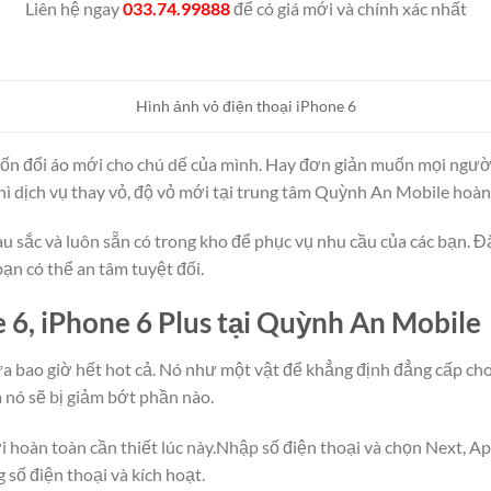
Liên hệ ngay
033.74.99888
để có giá mới và chính xác nhất
Hình ảnh vỏ điện thoại iPhone 6
ốn đổi áo mới cho chú dế của mình. Hay đơn giản muốn mọi người
Thì dịch vụ thay vỏ, độ vỏ mới tại trung tâm Quỳnh An Mobile hoà
u sắc và luôn sẵn có trong kho để phục vụ nhu cầu của các bạn. Đặ
ạn có thể an tâm tuyệt đối.
e 6, iPhone 6 Plus tại Quỳnh An Mobile
ưa bao giờ hết hot cả. Nó như một vật để khẳng định đẳng cấp cho
a nó sẽ bị giảm bớt phần nào.
ới hoàn toàn cần thiết lúc này.Nhập số điện thoại và chọn Next, 
 số điện thoại và kích hoạt.