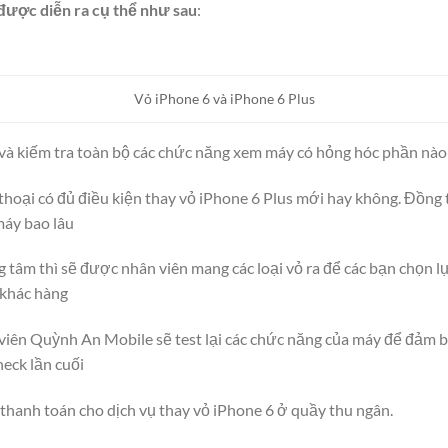
được diễn ra cụ thể như sau
:
Vỏ iPhone 6 và iPhone 6 Plus
và kiếm tra toàn bộ các chức năng xem máy có hỏng hóc phần nà
hoại có đủ điều kiện thay vỏ iPhone 6 Plus mới hay không. Đồng t
máy bao lâu
 tâm thì sẽ được nhân viên mang các loại vỏ ra để các bạn chọn lự
 khác hàng
 viên Quỳnh An Mobile sẽ test lại các chức năng của máy để đảm 
heck lần cuối
thanh toán cho dịch vụ thay vỏ iPhone 6 ở quầy thu ngân.