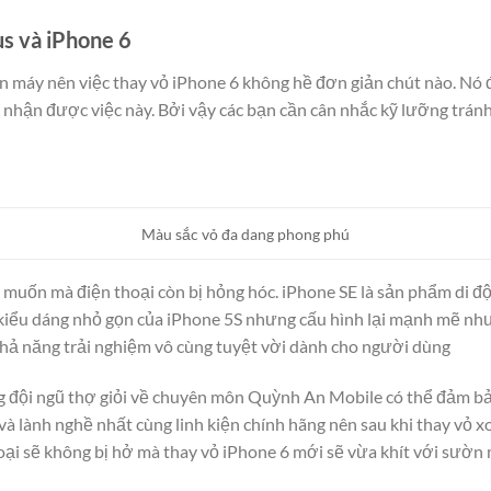
us và iPhone 6
ân máy nên việc thay vỏ iPhone 6 không hề đơn giản chút nào. Nó 
hận được việc này. Bởi vậy các bạn cần cân nhắc kỹ lưỡng tránh
Màu sắc vỏ đa dang phong phú
uốn mà điện thoại còn bị hỏng hóc. iPhone SE là sản phẩm di độ
iểu dáng nhỏ gọn của iPhone 5S nhưng cấu hình lại mạnh mẽ như 
hả năng trải nghiệm vô cùng tuyệt vời dành cho người dùng
 đội ngũ thợ giỏi về chuyên môn Quỳnh An Mobile có thể đảm bảo
 và lành nghề nhất cùng linh kiện chính hãng nên sau khi thay vỏ 
hoại sẽ không bị hở mà thay vỏ iPhone 6 mới sẽ vừa khít với sườn