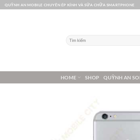
Bỏ
QUỲNH AN MOBILE CHUYÊN ÉP KÍNH VÀ SỬA CHỮA SMARTPHONE
qua
nội
dung
Tìm
kiếm:
HOME
SHOP
QUỲNH AN SO