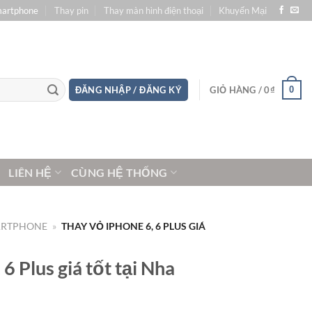
martphone
Thay pin
Thay màn hình điện thoại
Khuyến Mại
0
ĐĂNG NHẬP / ĐĂNG KÝ
GIỎ HÀNG /
0
₫
LIÊN HỆ
CÙNG HỆ THỐNG
ARTPHONE
»
THAY VỎ IPHONE 6, 6 PLUS GIÁ
6 Plus giá tốt tại Nha