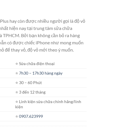
Plus hay còn được nhiều người gọi là độ vỏ
hất hiện nay tại trung tâm sửa chữa
à TPHCM. Bởi bạn không cần bỏ ra hàng
 vẫn có được chiếc iPhone như mong muốn
hỏ để thay vỏ, độ vỏ mới theo ý muốn.
⭐️ Sửa chữa điện thoại
⭐️
7h30 – 17h30 hàng ngày
⭐️ 30 – 60 Phút
⭐️ 3 đến 12 tháng
⭐️ Linh kiện sửa chữa chính hãng/linh
kiện
⭐️
0907.623999