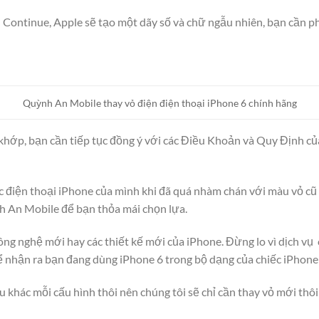
 Continue, Apple sẽ tạo một dãy số và chữ ngẫu nhiên, bạn cần phả
Quỳnh An Mobile thay vỏ điện điện thoại iPhone 6 chính hãng
 khớp, bạn cần tiếp tục đồng ý với các Điều Khoản và Quy Định củ
ếc điện thoại iPhone của mình khi đã quá nhàm chán với màu vỏ c
h An Mobile để bạn thỏa mái chọn lựa.
ng nghệ mới hay các thiết kế mới của iPhone. Đừng lo vì dịch vụ 
ể nhận ra bạn đang dùng iPhone 6 trong bộ dạng của chiếc iPhone 
 khác mỗi cấu hình thôi nên chúng tôi sẽ chỉ cần thay vỏ mới thôi