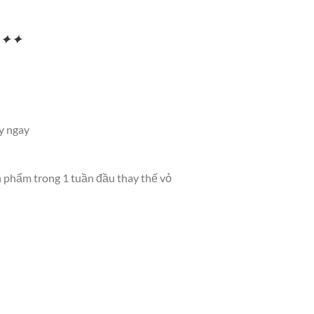
M✦✦✦
y ngay
n phẩm trong 1 tuần đầu thay thế vỏ