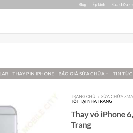
Blog
Ép kính
Sửa chữa s
LAR
THAY PIN IPHONE
BÁO GIÁ SỬA CHỮA
TIN TỨC
TRANG CHỦ
»
SỬA CHỮA SM
TỐT TẠI NHA TRANG
Thay vỏ iPhone 6, 
Trang