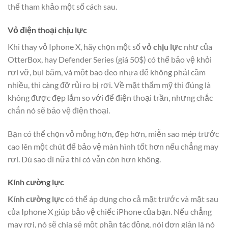
thể tham khảo một số cách sau.
Vỏ điện thoại chịu lực
Khi thay vỏ Iphone X, hãy chọn một số
vỏ chịu lực
như của
OtterBox, hay Defender Series (giá 50$) có thể bảo vệ khỏi
rơi vỡ, bụi bặm, và một bao đeo nhựa để không phải cầm
nhiều, thì càng đỡ rủi ro bị rơi. Về mặt thẩm mỹ thì đúng là
không được đẹp lắm so với để điện thoại trần, nhưng chắc
chắn nó sẽ bảo vệ điện thoại.
Bạn có thể chọn vỏ mỏng hơn, đẹp hơn, miễn sao mép trước
cao lên một chút để bảo vệ màn hình tốt hơn nếu chẳng may
rơi. Dù sao đi nữa thì có vẫn còn hơn không.
Kính cường lực
Kính cường lực
có thể áp dụng cho cả mặt trước và mặt sau
của Iphone X giúp bảo vệ chiếc iPhone của bạn. Nếu chẳng
may rơi, nó sẽ chia sẻ một phần tác động, nói đơn giản là nó