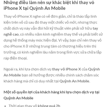
Những điều làm nên sự khác biệt khi thay vỏ
iPhone X tại
Quỳnh An Mobile
Thay vỏ iPhone X nghe có vẻ đơn giản, chỉ là tháo lắp linh
kiện trên vỏ cũ sau đó thay một chiếc vỏ mới, nhưng thực
chất dịch vụ này vẫn đòi hỏi kỹ thuật viên phải sở hữu
tay
nghề cao
, có nhiều năm kinh nghiệm thay thế và phải biết sử
dụng hệ thống máy móc hiện đại. Vì vậy, bạn chỉ nên thay vỏ
cho iPhone X ở những trung tâm có thương hiệu trên thị
trường, có kinh nghiệm lâu năm trong lĩnh vực sửa chữa lắp
ráp điện thoại.
Ngoài ra, khi lựa chọn dịch vụ
thay vỏ iPhone X
của
Quỳnh
An Mobile
bạn sẽ hưởng được nhiều chính sách chăm sóc
khách hàng mà chỉ có duy nhất tại
Quỳnh An Mobile
.
Một số quyền lợi của khách hàng khi lựa chọn dịch vụ tại
Quỳnh An Mobile
Thời gian thay vỏ
không quá 2h