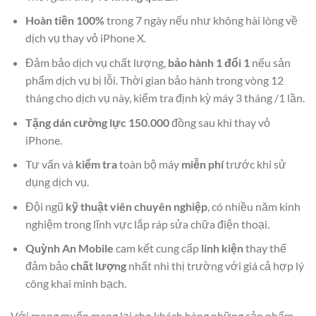
Hoàn tiền 100%
trong 7 ngày nếu như không hài lòng về
dịch vụ thay vỏ iPhone X.
Đảm bảo dịch vụ chất lượng,
bảo hành 1 đổi 1
nếu sản
phẩm dịch vụ bị lỗi. Thời gian bảo hành trong vòng 12
tháng cho dịch vụ này, kiểm tra định kỳ máy 3 tháng /1 lần.
Tặng dán cường lực 150.000
đồng sau khi thay vỏ
iPhone.
Tư vấn và
kiểm tra
toàn bộ máy
miễn phí
trước khi sử
dụng dịch vụ.
Đội ngũ
kỹ thuật viên chuyên nghiệp
, có nhiều năm kinh
nghiệm trong lĩnh vực lắp ráp sửa chữa điện thoại.
Quỳnh An Mobile
cam kết cung cấp
linh kiện
thay thế
đảm bảo
chất lượng
nhất nhì thị trường với giá cả hợp lý
công khai minh bạch.
Với mong muốn mang lại cho khách hàng những sản phẩm