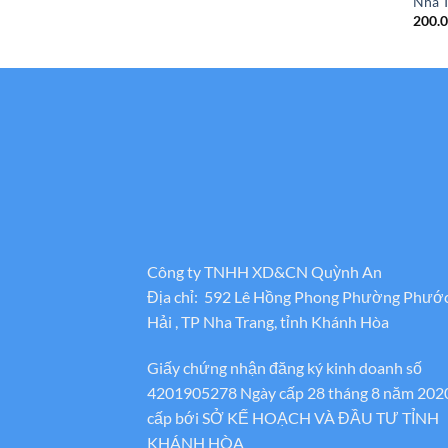
Nha T
200.
Công ty TNHH XD&CN Quỳnh An
Địa chỉ: 592 Lê Hồng Phong Phường Phướ
Hải , TP Nha Trang, tỉnh Khánh Hòa
Giấy chứng nhận đăng ký kinh doanh số
4201905278 Ngày cấp 28 tháng 8 năm 202
cấp bới SỞ KẾ HOẠCH VÀ ĐẦU TƯ TỈNH
KHÁNH HÒA