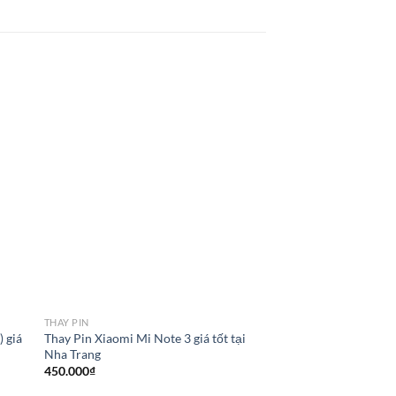
THAY PIN
THAY PIN
 giá
Thay Pin Xiaomi Mi Note 3 giá tốt tại
Thay pin Samsung Gal
Nha Trang
(T230/T231/T235, T
T530/T531/T535) giá 
450.000
₫
700.000
₫