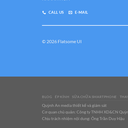
CALL US
E-MAIL
© 2026 Flatsome UI
BLOG
ÉP KÍNH
SỬA CHỮA SMARTPHONE
THAY
Quỳnh An media thiết kế và giám sát
Cơ quan chủ quản: Công ty TNHH XD&CN Quỳ
Chịu trách nhiệm nội dung: Ông Trần Duy Hậu