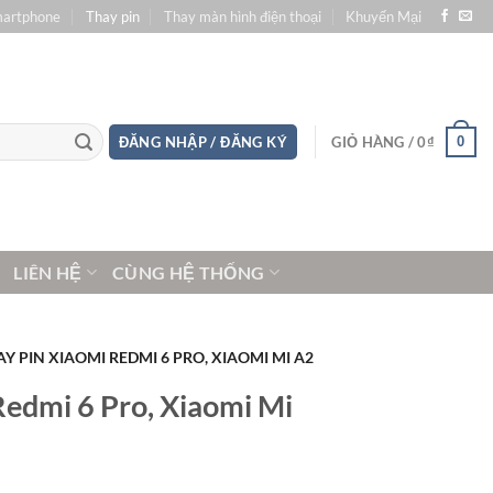
martphone
Thay pin
Thay màn hình điện thoại
Khuyến Mại
0
ĐĂNG NHẬP / ĐĂNG KÝ
GIỎ HÀNG /
0
₫
LIÊN HỆ
CÙNG HỆ THỐNG
Y PIN XIAOMI REDMI 6 PRO, XIAOMI MI A2
Redmi 6 Pro, Xiaomi Mi