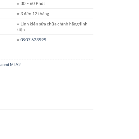
⭐️ 30 – 60 Phút
⭐️ 3 đến 12 tháng
⭐️ Linh kiện sửa chữa chính hãng/linh
kiện
⭐️
0907.623999
iaomi Mi A2