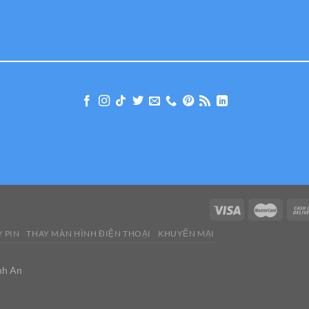
 PIN
THAY MÀN HÌNH ĐIỆN THOẠI
KHUYẾN MẠI
nh An