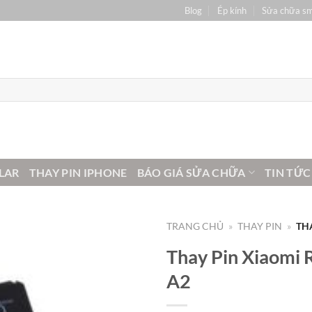
Blog
Ép kính
Sửa chữa s
LAR
THAY PIN IPHONE
BÁO GIÁ SỬA CHỮA
TIN TỨC
TRANG CHỦ
»
THAY PIN
»
THA
Thay Pin Xiaomi 
A2