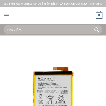
Bỏ
QUỲNH AN MOBILE CHUYÊN ÉP KÍNH VÀ SỬA CHỮA SMARTPHONE
qua
nội
0
dung
Tìm
kiếm: