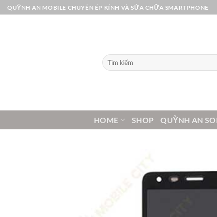
Bỏ
QUỲNH AN MOBILE CHUYÊN ÉP KÍNH VÀ SỬA CHỮA SMARTPHONE
qua
nội
dung
Tìm
kiếm:
HOME
SHOP
QUỲNH AN SO