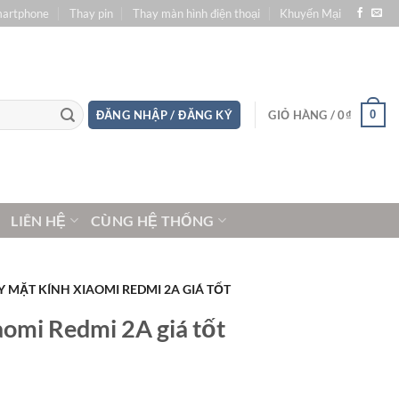
martphone
Thay pin
Thay màn hình điện thoại
Khuyến Mại
0
ĐĂNG NHẬP / ĐĂNG KÝ
GIỎ HÀNG /
0
₫
LIÊN HỆ
CÙNG HỆ THỐNG
Y MẶT KÍNH XIAOMI REDMI 2A GIÁ TỐT
aomi Redmi 2A giá tốt