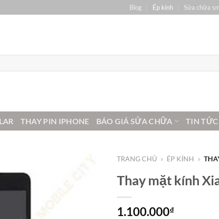
Blog
Ép kính
Sửa chữa s
LAR
THAY PIN IPHONE
BÁO GIÁ SỬA CHỮA
TIN TỨC
TRANG CHỦ
»
ÉP KÍNH
»
THA
Thay mặt kính Xi
1.100.000
₫