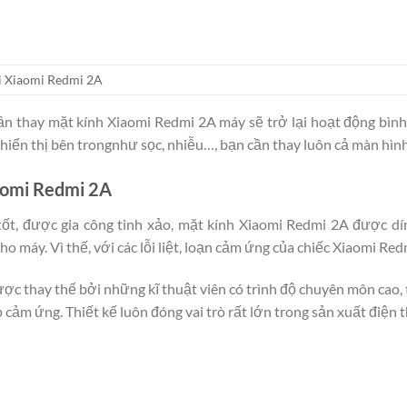
ại Xiaomi Redmi 2A
ần thay mặt kính Xiaomi Redmi 2A máy sẽ trở lại hoạt động bìn
iển thị bên trongnhư sọc, nhiễu…, bạn cần thay luôn cả màn hìn
iaomi Redmi 2A
tốt, được gia công tinh xảo, mặt kính Xiaomi Redmi 2A được dín
o máy. Vì thế, với các lỗi liệt, loạn cảm ứng của chiếc Xiaomi R
ợc thay thế bởi những kĩ thuật viên có trình độ chuyên môn cao,
 cảm ứng. Thiết kế luôn đóng vai trò rất lớn trong sản xuất điện t