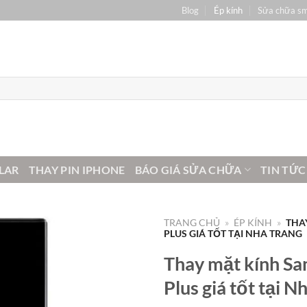
Blog
Ép kính
Sửa chữa s
LAR
THAY PIN IPHONE
BÁO GIÁ SỬA CHỮA
TIN TỨC
TRANG CHỦ
»
ÉP KÍNH
»
THA
PLUS GIÁ TỐT TẠI NHA TRANG
Thay mặt kính Sa
Plus giá tốt tại N