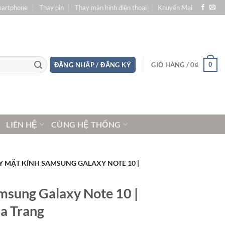
martphone
Thay pin
Thay màn hình điện thoại
Khuyến Mại
0
ĐĂNG NHẬP / ĐĂNG KÝ
GIỎ HÀNG /
0
₫
LIÊN HỆ
CÙNG HỆ THỐNG
Y MẶT KÍNH SAMSUNG GALAXY NOTE 10 |
msung Galaxy Note 10 |
ha Trang