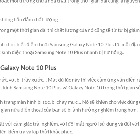
 hoặc môi trường chứa hóa chất trong thời gian dài cũng là nguy
m không bảo đảm chất lượng
g một thời gian dài thì chất lượng của nó cũng sẽ từ từ bị giảm 
h cho chiếc điện thoại Samsung Galaxy Note 10 Plus tại một địa c
t kính điện thoại Samsung Note 10 Plus nhanh bị hư hỏng…
 Galaxy Note 10 Plus
ứt, vỡ, bị trầy xước… Mặt dù lúc này thì việc cảm ứng vẫn diễn r
 kính Samsung Note 10 Plus và Galaxy Note 10 trong thời gian s
nh trạng màn hình bị sọc, bị chảy mực… Nó sẽ khiến cho việc dùng
i gian nữa điện thoại của bạn sẽ bị ảnh hưởng nghiêm trọng hơn.
ất với cảm giác trải nghiệm, với đôi mắt người sử dụng và đối vớ
ên kiểm tra và kịp thời khắc phục.