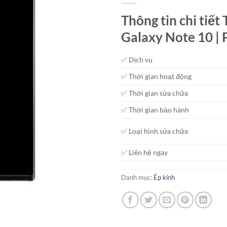
Thông tin chi tiế
Galaxy Note 10 | 
✅ Dịch vụ
✅ Thời gian hoạt động
✅ Thời gian sửa chữa
✅ Thời gian bảo hành
✅ Loại hình sửa chữa
✅ Liên hệ ngay
Danh mục:
Ép kính