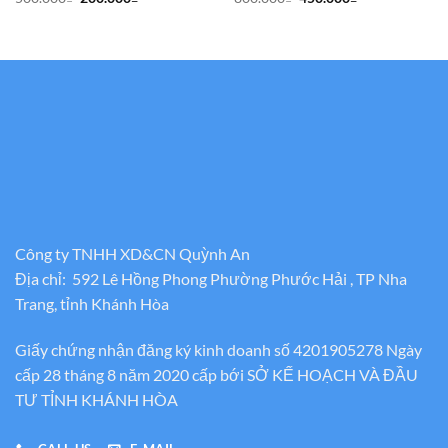
gốc
hiện
gốc
hiện
là:
tại
là:
tại
500.000₫.
là:
800.000₫.
là:
200.000₫.
450.000₫.
Công ty TNHH XD&CN Quỳnh An
Địa chỉ: 592 Lê Hồng Phong Phường Phước Hải , TP Nha
Trang, tỉnh Khánh Hòa
Giấy chứng nhận đăng ký kinh doanh số 4201905278 Ngày
cấp 28 tháng 8 năm 2020 cấp bới SỞ KẾ HOẠCH VÀ ĐẦU
TƯ TỈNH KHÁNH HÒA