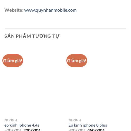
Website:
www.quynhanmobile.com
SẢN PHẨM TƯƠNG TỰ
Giảm giá!
Giảm giá!
ÉP KÍNH
ÉP KÍNH
ép kính iphone 4,4s
Ép kính iphone 8 plus
Giá
Giá
Giá
Giá
500.000
₫
200.000
₫
800.000
₫
450.000
₫