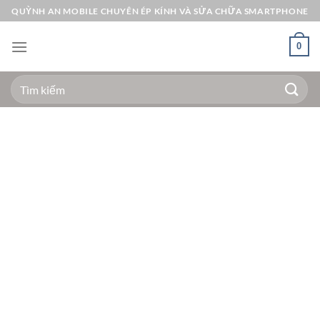
Bỏ
QUỲNH AN MOBILE CHUYÊN ÉP KÍNH VÀ SỬA CHỮA SMARTPHONE
qua
nội
0
dung
Tìm
kiếm: