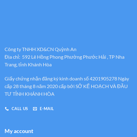
Công ty TNHH XD&CN Quỳnh An
Địa chỉ: 592 Lê Hồng Phong Phường Phước Hải , TP Nha
Trang, tỉnh Khánh Hòa
Giấy chứng nhận đăng ký kinh doanh số 4201905278 Ngày
cấp 28 tháng 8 năm 2020 cấp bới SỞ KẾ HOẠCH VÀ ĐẦU
TƯ TỈNH KHÁNH HÒA
CALL US
E-MAIL
My account