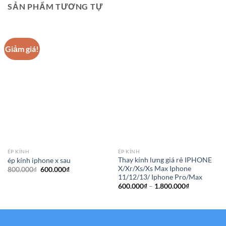
SẢN PHẨM TƯƠNG TỰ
Giảm giá!
ÉP KÍNH
ÉP KÍNH
Thay kính lưng giá rẻ IPHONE
ép kính iphone x sau
X/Xr/Xs/Xs Max Iphone
Giá
Giá
800.000
₫
600.000
₫
gốc
hiện
11/12/13/ Iphone Pro/Max
là:
tại
Khoảng
600.000
₫
–
1.800.000
₫
800.000₫.
là:
giá:
600.000₫.
từ
600.000₫
đến
1.800.000₫