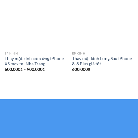
ÉP KÍNH
ÉP KÍNH
Thay mặt kính cảm ứng iPhone
Thay mặt kính Lưng Sau iPhone
XS max tại Nha Trang
8, 8 Plus giá tốt
Khoảng
600.000
₫
–
900.000
₫
600.000
₫
giá:
từ
600.000₫
đến
900.000₫