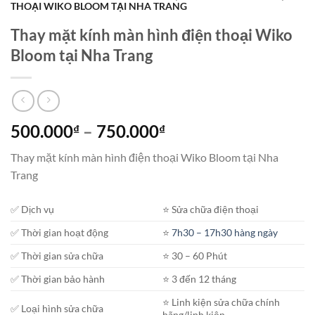
THOẠI WIKO BLOOM TẠI NHA TRANG
Thay mặt kính màn hình điện thoại Wiko
Bloom tại Nha Trang
Khoảng
500.000
–
750.000
₫
₫
giá:
Thay mặt kính màn hình điện thoại Wiko Bloom tại Nha
từ
Trang
500.000₫
đến
✅ Dịch vụ
⭐️ Sửa chữa điện thoại
750.000₫
✅ Thời gian hoạt động
⭐️
7h30 – 17h30 hàng ngày
✅ Thời gian sửa chữa
⭐️ 30 – 60 Phút
✅ Thời gian bảo hành
⭐️ 3 đến 12 tháng
⭐️ Linh kiện sửa chữa chính
✅ Loại hình sửa chữa
hãng/linh kiện