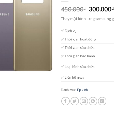
Giá
450.000
300.000
₫
₫
gốc
Thay mặt kính lưng samsung ga
là:
450.000₫
✅ Dịch vụ
✅ Thời gian hoạt động
✅ Thời gian sửa chữa
✅ Thời gian bảo hành
✅ Loại hình sửa chữa
✅ Liên hệ ngay
Danh mục:
Ép kính