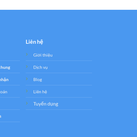
350.000₫.
Liên hệ
Giới thiệu
 chung
Dịch vụ
 nhận
Blog
toán
Liên hệ
Tuyển dụng
a