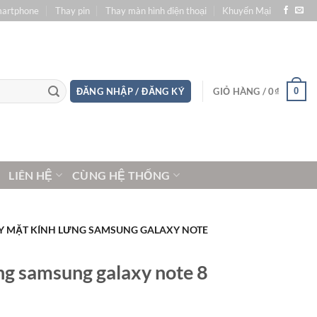
martphone
Thay pin
Thay màn hình điện thoại
Khuyến Mại
0
ĐĂNG NHẬP / ĐĂNG KÝ
GIỎ HÀNG /
0
₫
LIÊN HỆ
CÙNG HỆ THỐNG
Y MẶT KÍNH LƯNG SAMSUNG GALAXY NOTE
ng samsung galaxy note 8