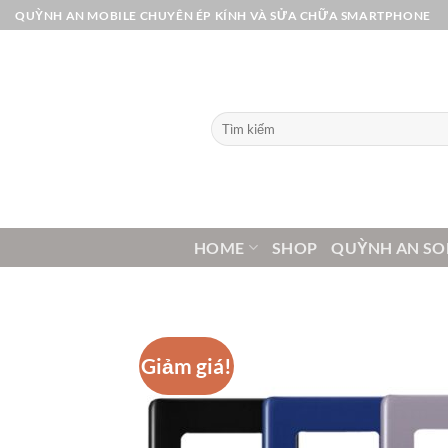
Bỏ
QUỲNH AN MOBILE CHUYÊN ÉP KÍNH VÀ SỬA CHỮA SMARTPHONE
qua
nội
dung
Tìm
kiếm:
HOME
SHOP
QUỲNH AN SO
Giảm giá!