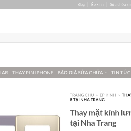
Blog
Ép kính
Sửa chữa s
LAR
THAY PIN IPHONE
BÁO GIÁ SỬA CHỮA
TIN TỨC
TRANG CHỦ
»
ÉP KÍNH
»
THA
8 TẠI NHA TRANG
Thay mặt kính lư
tại Nha Trang