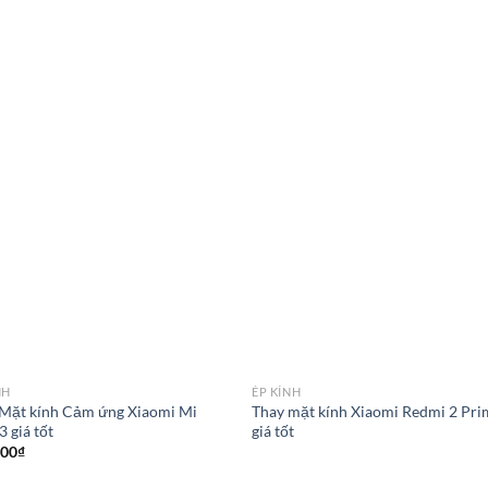
NH
ÉP KÍNH
Mặt kính Cảm ứng Xiaomi Mi
Thay mặt kính Xiaomi Redmi 2 Pri
3 giá tốt
giá tốt
000
₫