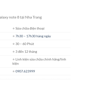
Giá
hiện
laxy note 8 tại Nha Trang
tại
.
là:
⭐️ Sửa chữa điện thoại
300.000₫.
⭐️
7h30 – 17h30 hàng ngày
⭐️ 30 – 60 Phút
⭐️ 3 đến 12 tháng
⭐️ Linh kiện sửa chữa chính hãng/linh
kiện
⭐️
0907.623999