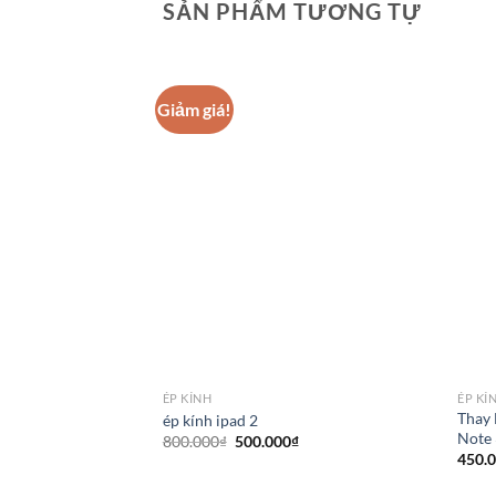
SẢN PHẨM TƯƠNG TỰ
Giảm giá!
ÉP KÍNH
ÉP KÍ
Thay 
ép kính ipad 2
Note 
Giá
Giá
800.000
₫
500.000
₫
gốc
hiện
450.
là:
tại
800.000₫.
là: