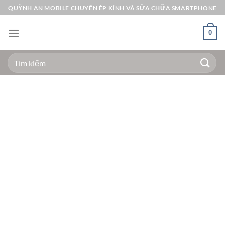
Bỏ
QUỲNH AN MOBILE CHUYÊN ÉP KÍNH VÀ SỬA CHỮA SMARTPHONE
qua
nội
0
dung
Tìm
kiếm: