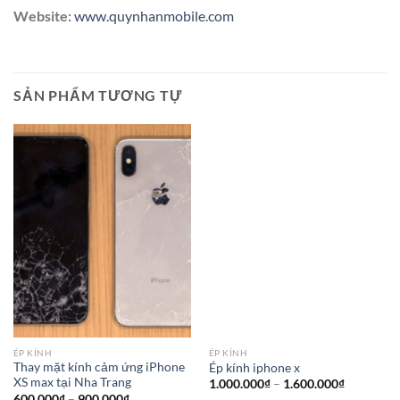
Website:
www.quynhanmobile.com
SẢN PHẨM TƯƠNG TỰ
ÉP KÍNH
ÉP KÍNH
Thay mặt kính cảm ứng iPhone
Ép kính iphone x
XS max tại Nha Trang
Khoảng
1.000.000
₫
–
1.600.000
₫
giá:
Khoảng
600.000
₫
–
900.000
₫