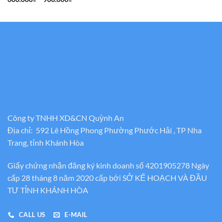
từ
giá:
1.000.000
từ
đến
600.000₫
1.600.000
đến
900.000₫
Công ty TNHH XD&CN Quỳnh An
Địa chỉ: 592 Lê Hồng Phong Phường Phước Hải , TP Nha
Trang, tỉnh Khánh Hòa
Giấy chứng nhận đăng ký kinh doanh số 4201905278 Ngày
cấp 28 tháng 8 năm 2020 cấp bới SỞ KẾ HOẠCH VÀ ĐẦU
TƯ TỈNH KHÁNH HÒA
CALL US
E-MAIL