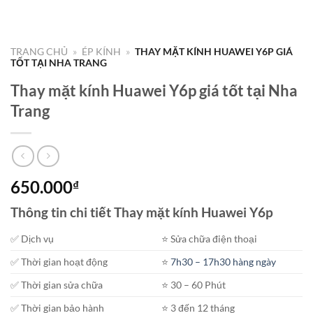
TRANG CHỦ
»
ÉP KÍNH
»
THAY MẶT KÍNH HUAWEI Y6P GIÁ
TỐT TẠI NHA TRANG
Thay mặt kính Huawei Y6p giá tốt tại Nha
Trang
650.000
₫
Thông tin chi tiết Thay mặt kính Huawei Y6p
✅ Dịch vụ
⭐️ Sửa chữa điện thoại
✅ Thời gian hoạt động
⭐️
7h30 – 17h30 hàng ngày
✅ Thời gian sửa chữa
⭐️ 30 – 60 Phút
✅ Thời gian bảo hành
⭐️ 3 đến 12 tháng