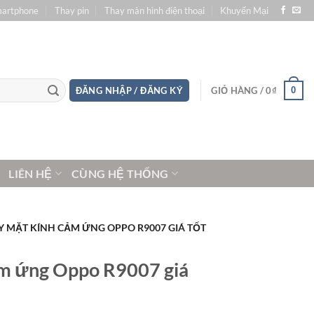
martphone
Thay pin
Thay màn hình điện thoại
Khuyến Mại
0
ĐĂNG NHẬP / ĐĂNG KÝ
GIỎ HÀNG /
0
₫
LIÊN HỆ
CÙNG HỆ THỐNG
Y MẶT KÍNH CẢM ỨNG OPPO R9007 GIÁ TỐT
ảm ứng Oppo R9007 giá