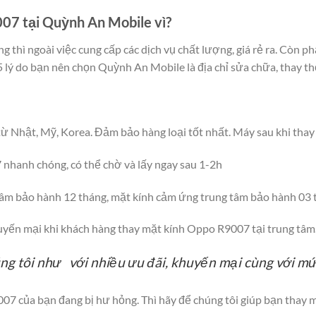
07 tại Quỳnh An Mobile vì?
 thì ngoài việc cung cấp các dịch vụ chất lượng, giá rẻ ra. Còn 
5 lý do bạn nên chọn Quỳnh An Mobile là địa chỉ sửa chữa, thay th
từ Nhật, Mỹ, Korea. Đảm bảo hàng loại tốt nhất. Máy sau khi tha
nhanh chóng, có thể chờ và lấy ngay sau 1-2h
 tâm bảo hành 12 tháng, mặt kính cảm ứng trung tâm bảo hành 03 
uyến mại khi khách hàng thay mặt kính Oppo R9007 tại trung tâm
g tôi như với nhiều ưu đãi, khuyến mại cùng với mức
07 của bạn đang bị hư hỏng. Thì hãy để chúng tôi giúp bạn thay 