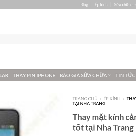
Blog
Ép kính
Sửa chữa s
LAR
THAY PIN IPHONE
BÁO GIÁ SỬA CHỮA
TIN TỨC
TRANG CHỦ
»
ÉP KÍNH
»
THA
TẠI NHA TRANG
Thay mặt kính c
tốt tại Nha Trang