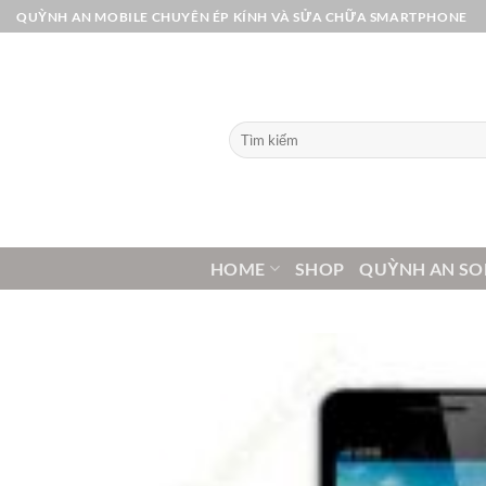
Bỏ
QUỲNH AN MOBILE CHUYÊN ÉP KÍNH VÀ SỬA CHỮA SMARTPHONE
qua
nội
dung
Tìm
kiếm:
HOME
SHOP
QUỲNH AN SO