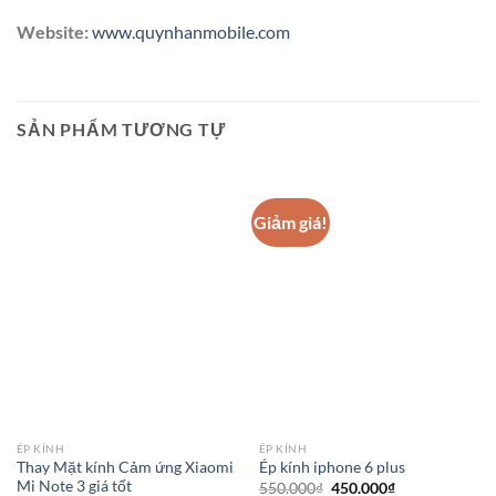
Website:
www.quynhanmobile.com
SẢN PHẨM TƯƠNG TỰ
Giảm giá!
ÉP KÍNH
ÉP KÍNH
Thay Mặt kính Cảm ứng Xiaomi
Ép kính iphone 6 plus
Mi Note 3 giá tốt
Giá
Giá
550.000
₫
450.000
₫