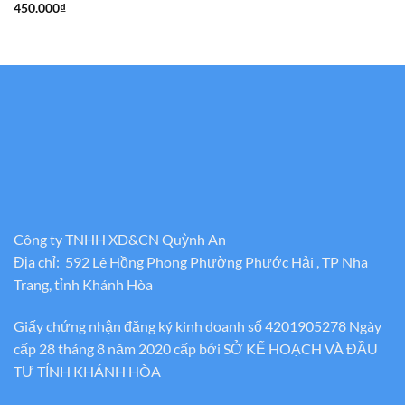
gốc
hiện
450.000
₫
là:
tại
550.000₫.
là:
450.000₫.
Công ty TNHH XD&CN Quỳnh An
Địa chỉ: 592 Lê Hồng Phong Phường Phước Hải , TP Nha
Trang, tỉnh Khánh Hòa
Giấy chứng nhận đăng ký kinh doanh số 4201905278 Ngày
cấp 28 tháng 8 năm 2020 cấp bới SỞ KẾ HOẠCH VÀ ĐẦU
TƯ TỈNH KHÁNH HÒA