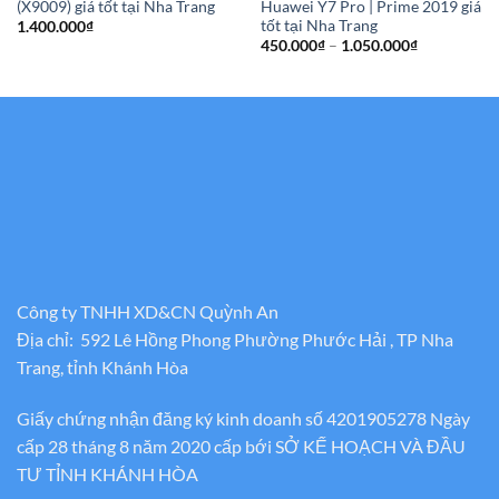
(X9009) giá tốt tại Nha Trang
Huawei Y7 Pro | Prime 2019 giá
tốt tại Nha Trang
1.400.000
₫
Khoảng
450.000
₫
–
1.050.000
₫
giá:
từ
450.000₫
đến
1.050.000₫
Công ty TNHH XD&CN Quỳnh An
Địa chỉ: 592 Lê Hồng Phong Phường Phước Hải , TP Nha
Trang, tỉnh Khánh Hòa
Giấy chứng nhận đăng ký kinh doanh số 4201905278 Ngày
cấp 28 tháng 8 năm 2020 cấp bới SỞ KẾ HOẠCH VÀ ĐẦU
TƯ TỈNH KHÁNH HÒA