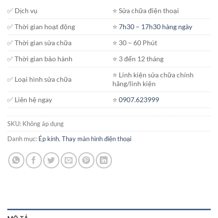
đến
✅ Dịch vụ
⭐️ Sửa chữa điện thoại
1.400.000₫
✅ Thời gian hoạt động
⭐️
7h30 – 17h30 hàng ngày
✅ Thời gian sửa chữa
⭐️ 30 – 60 Phút
✅ Thời gian bảo hành
⭐️ 3 đến 12 tháng
⭐️ Linh kiện sửa chữa chính
✅ Loại hình sửa chữa
hãng/linh kiện
✅ Liên hệ ngay
⭐️
0907.623999
SKU:
Không áp dụng
Danh mục:
Ép kính
,
Thay màn hình điện thoại