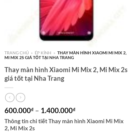
TRANG CHỦ
»
ÉP KÍNH
»
THAY MÀN HÌNH XIAOMI MI MIX 2,
MI MIX 2S GIÁ TỐT TẠI NHA TRANG
Thay màn hình Xiaomi Mi Mix 2, Mi Mix 2s
giá tốt tại Nha Trang
Khoảng
600.000
–
1.400.000
₫
₫
giá:
Thông tin chi tiết Thay màn hình Xiaomi Mi Mix
từ
2, Mi Mix 2s
600.000₫