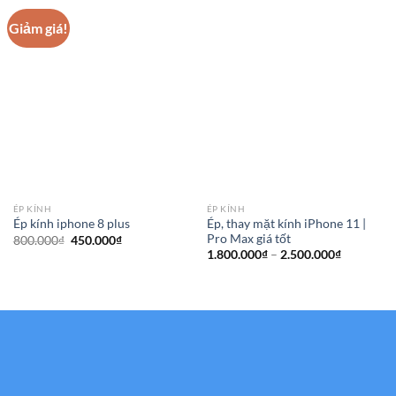
Giảm giá!
ÉP KÍNH
ÉP KÍNH
Ép, thay mặt kính iPhone 11 |
Ép kính iphone 8 plus
Pro Max giá tốt
Giá
Giá
800.000
₫
450.000
₫
gốc
hiện
Khoảng
1.800.000
₫
–
2.500.000
₫
là:
tại
giá:
800.000₫.
là:
từ
450.000₫.
1.800.000
đến
2.500.000