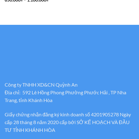
đến
giá:
850.000₫
từ
650.000₫
đến
1.100.000₫
Công ty TNHH XD&CN Quỳnh An
Địa chỉ: 592 Lê Hồng Phong Phường Phước Hải , TP Nha
Trang, tỉnh Khánh Hòa
Giấy chứng nhận đăng ký kinh doanh số 4201905278 Ngày
cấp 28 tháng 8 năm 2020 cấp bới SỞ KẾ HOẠCH VÀ ĐẦU
TƯ TỈNH KHÁNH HÒA