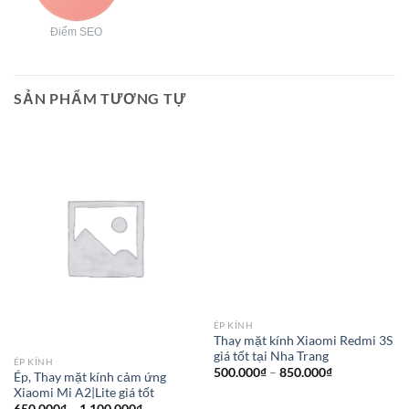
Điểm SEO
SẢN PHẨM TƯƠNG TỰ
ÉP KÍNH
Thay mặt kính Xiaomi Redmi 3S
giá tốt tại Nha Trang
ÉP KÍNH
Khoảng
500.000
₫
–
850.000
₫
Ép, Thay mặt kính cảm ứng
giá:
Xiaomi Mi A2|Lite giá tốt
từ
500.000₫
Khoảng
650.000
₫
–
1.100.000
₫