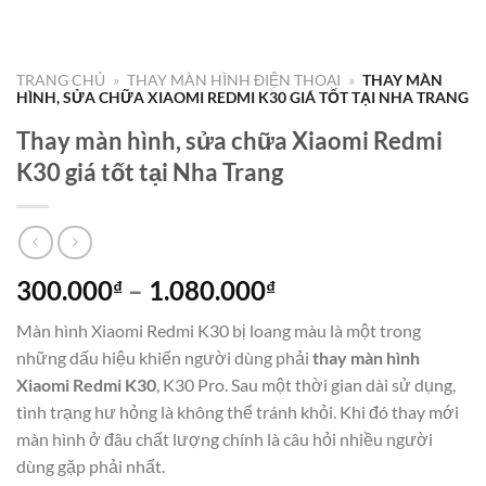
TRANG CHỦ
»
THAY MÀN HÌNH ĐIỆN THOẠI
»
THAY MÀN
HÌNH, SỬA CHỮA XIAOMI REDMI K30 GIÁ TỐT TẠI NHA TRANG
Thay màn hình, sửa chữa Xiaomi Redmi
K30 giá tốt tại Nha Trang
Khoảng
300.000
–
1.080.000
₫
₫
giá:
Màn hình Xiaomi Redmi K30 bị loang màu là một trong
từ
những dấu hiệu khiến người dùng phải
thay màn hình
300.000₫
Xiaomi Redmi K30
, K30 Pro. Sau một thời gian dài sử dụng,
đến
tình trạng hư hỏng là không thể tránh khỏi. Khi đó thay mới
1.080.000₫
màn hình ở đâu chất lượng chính là câu hỏi nhiều người
dùng gặp phải nhất.