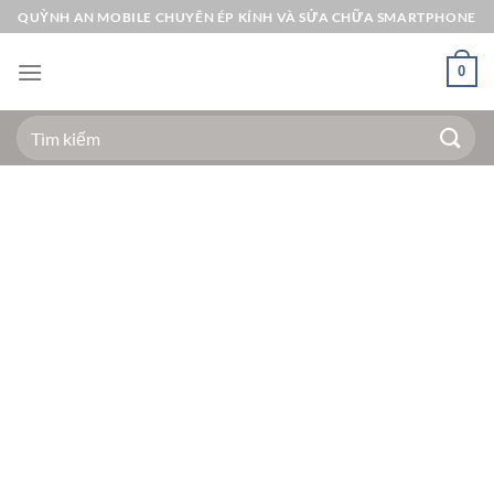
Bỏ
QUỲNH AN MOBILE CHUYÊN ÉP KÍNH VÀ SỬA CHỮA SMARTPHONE
qua
nội
0
dung
Tìm
kiếm: