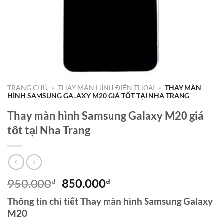
TRANG CHỦ
»
THAY MÀN HÌNH ĐIỆN THOẠI
»
THAY MÀN
HÌNH SAMSUNG GALAXY M20 GIÁ TỐT TẠI NHA TRANG
Thay màn hình Samsung Galaxy M20 giá
tốt tại Nha Trang
Giá
Giá
950.000
850.000
₫
₫
gốc
hiện
Thông tin chi tiết Thay màn hình Samsung Galaxy
là:
tại
M20
950.000₫.
là: