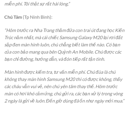
miễn phí. Tôi thật sự rất hài lòng.”
Chú Tâm
(Tp Ninh Bình):
“Hôm trước ra Nha Trang thăm đứa con trai út đang học Kiến
Trúc năm nhất, mà cái chiếc Samsung Galaxy M20 lại rơi đất
sập đen màn hình luôn, chú chẳng biết làm thế nào. Có bạn
của con bảo mang qua bên Quỳnh An Mobile. Chú được các
bạn chỉ đường, hướng dẫn, và đón tiếp rất tận tình.
Màn hình được kiểm tra, tư vấn miễn phí. Chú đùa là chú
không thay màn hình Samsung M20 thì có được không, thấy
các cháu vẫn vui vẻ, nên chú yên tâm thay thế. Hôm trước
màn có hơi khó cảm ứng, chú gửi ra, các bạn xử lý trong vòng
2 ngày là gửi về luôn. Đến giờ dùng đã ổn như ngày mới mua.”