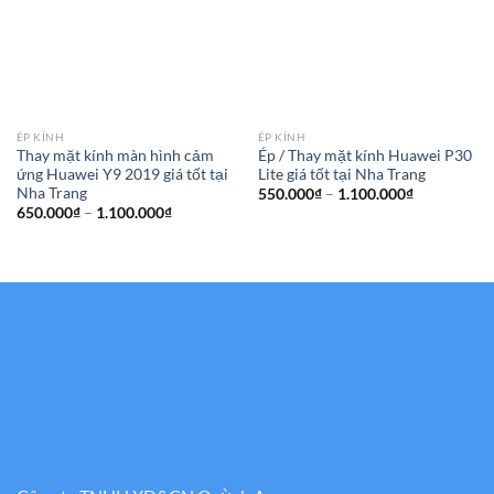
ÉP KÍNH
ÉP KÍNH
Thay mặt kính màn hình cảm
Ép / Thay mặt kính Huawei P30
ứng Huawei Y9 2019 giá tốt tại
Lite giá tốt tại Nha Trang
Nha Trang
Khoảng
550.000
₫
–
1.100.000
₫
giá:
Khoảng
650.000
₫
–
1.100.000
₫
từ
giá:
550.000₫
từ
đến
650.000₫
1.100.000₫
đến
1.100.000₫