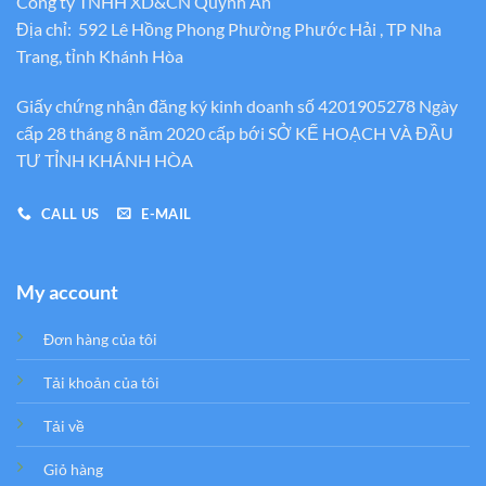
Công ty TNHH XD&CN Quỳnh An
Địa chỉ: 592 Lê Hồng Phong Phường Phước Hải , TP Nha
Trang, tỉnh Khánh Hòa
Giấy chứng nhận đăng ký kinh doanh số 4201905278 Ngày
cấp 28 tháng 8 năm 2020 cấp bới SỞ KẾ HOẠCH VÀ ĐẦU
TƯ TỈNH KHÁNH HÒA
CALL US
E-MAIL
My account
Đơn hàng của tôi
Tải khoản của tôi
Tải về
Giỏ hàng