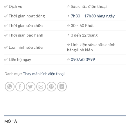
850.000₫.
✅ Dịch vụ
⭐️ Sửa chữa điện thoại
✅ Thời gian hoạt động
⭐️
7h30 – 17h30 hàng ngày
✅ Thời gian sửa chữa
⭐️ 30 – 60 Phút
✅ Thời gian bảo hành
⭐️ 3 đến 12 tháng
⭐️ Linh kiện sửa chữa chính
✅ Loại hình sửa chữa
hãng/linh kiện
✅ Liên hệ ngay
⭐️
0907.623999
Danh mục:
Thay màn hình điện thoại
MÔ TẢ