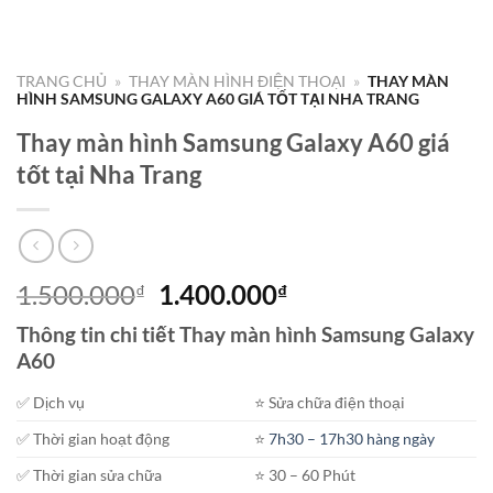
TRANG CHỦ
»
THAY MÀN HÌNH ĐIỆN THOẠI
»
THAY MÀN
HÌNH SAMSUNG GALAXY A60 GIÁ TỐT TẠI NHA TRANG
Thay màn hình Samsung Galaxy A60 giá
tốt tại Nha Trang
Giá
Giá
1.500.000
1.400.000
₫
₫
gốc
hiện
Thông tin chi tiết Thay màn hình Samsung Galaxy
là:
tại
A60
1.500.000₫.
là:
1.400.000₫.
✅ Dịch vụ
⭐️ Sửa chữa điện thoại
✅ Thời gian hoạt động
⭐️
7h30 – 17h30 hàng ngày
✅ Thời gian sửa chữa
⭐️ 30 – 60 Phút