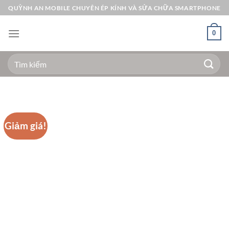
Bỏ
QUỲNH AN MOBILE CHUYÊN ÉP KÍNH VÀ SỬA CHỮA SMARTPHONE
qua
nội
0
dung
Tìm
kiếm:
Giảm giá!