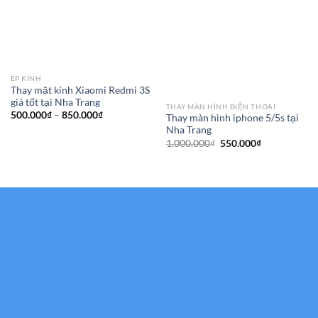
ÉP KÍNH
Thay mặt kính Xiaomi Redmi 3S
giá tốt tại Nha Trang
THAY MÀN HÌNH ĐIỆN THOẠI
Khoảng
500.000
₫
–
850.000
₫
Thay màn hình iphone 5/5s tại
giá:
Nha Trang
từ
500.000₫
Giá
Giá
1.000.000
₫
550.000
₫
đến
gốc
hiện
850.000₫
là:
tại
1.000.000₫.
là:
550.000₫.